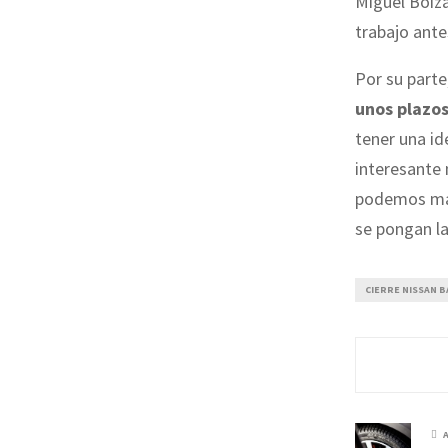
Miguel Boiz
trabajo ant
Por su parte
unos plazo
tener una i
interesante 
podemos marc
se pongan la
CIERRE NISSAN 