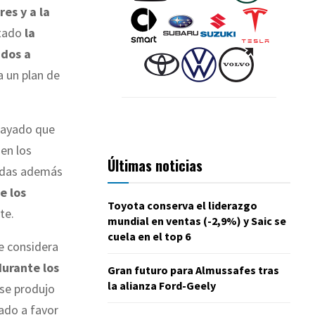
res y a la
utado
la
idos a
a un plan de
rayado que
en los
Últimas noticias
adas además
e los
Toyota conserva el liderazgo
te.
mundial en ventas (-2,9%) y Saic se
cuela en el top 6
e considera
durante los
Gran futuro para Almussafes tras
la alianza Ford-Geely
 se produjo
rado a favor