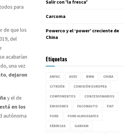
Salir con 'la fresca'
 todos para
Carcoma
ar de que los
Powerco y el ‘power’ creciente de
China
019, del
e
se acabarían
Etiquetas
do, una vez
sto
,
dejaron
ANFAC
AUDI
BMW
CHINA
CITROËN
COMISIÓN EUROPEA
COMPONENTES
CONCESIONARIOS
uña
y el de
está en los
EMISIONES
FACONAUTO
FIAT
dad autónoma
FORD
FORD ALMUSSAFES
FÁBRICAS
GANVAM