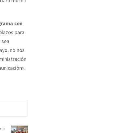
uedará mucho
grama con
 plazos para
 sea
ayo, no nos
ministración
municación».
O