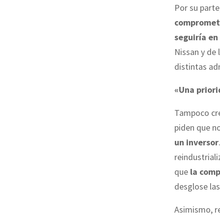
Por su parte
comprometió
seguiría en
Nissan y de 
distintas ad
«Una priori
Tampoco cree
piden que no
un inversor
reindustrial
que
la comp
desglose las
Asimismo, re