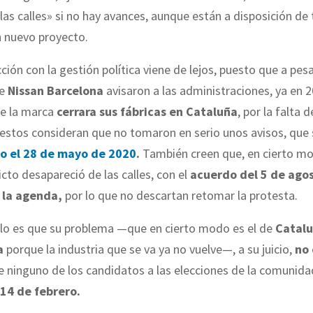
 las calles» si no hay avances, aunque están a disposición de
n nuevo proyecto.
cción con la gestión política viene de lejos, puesto que a pes
de
Nissan Barcelona
avisaron a las administraciones, ya en 2
ue la marca
cerrara sus fábricas en Cataluña
, por la falta d
 estos consideran que no tomaron en serio unos avisos, que 
o el 28 de mayo de 2020
.
También creen que, en cierto mo
icto desapareció de las calles, con el
acuerdo del 5 de ago
 la agenda,
por lo que no descartan retomar la protesta.
llo es que su problema —que en cierto modo es el de
Catal
a
porque la industria que se va ya no vuelve—, a su juicio,
no 
 ninguno de los candidatos a las elecciones de la comuni
14 de febrero.