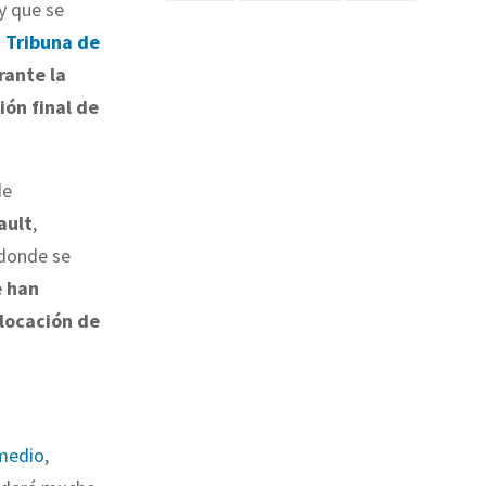
 y que se
 Tribuna de
rante la
ión final de
de
ault
,
 donde se
e han
olocación de
 medio
,