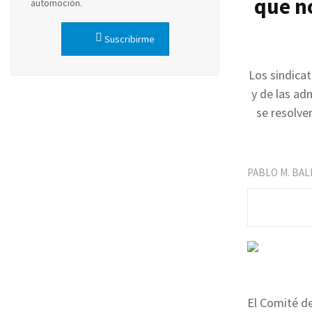
que no
automoción.
Suscribirme
Los sindica
y de las ad
se resolve
PABLO M. BA
El Comité d