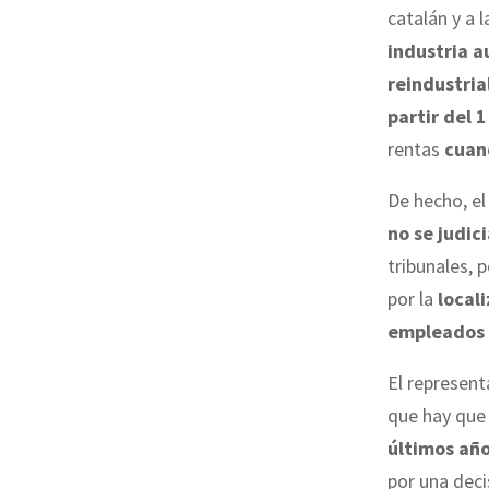
catalán y a
industria au
reindustria
partir del 
rentas
cuand
De hecho, el
no se judici
tribunales, 
por la
local
empleados
El represen
que hay que 
últimos año
por una deci