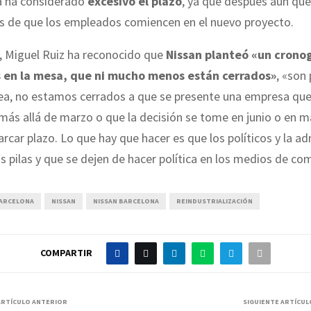
a ha considerado
excesivo el plazo
, ya que después aún q
es de que los empleados comiencen en el nuevo proyecto.
, Miguel Ruiz ha reconocido que
Nissan planteó «un crono
s en la mesa, que ni mucho menos están cerrados»
, «son
dea, no estamos cerrados a que se presente una empresa que
más allá de marzo o que la decisión se tome en junio o en m
ar plazo. Lo que hay que hacer es que los políticos y la ad
s pilas y que se dejen de hacer política en los medios de co
BARCELONA
NISSAN
NISSAN BARCELONA
REINDUSTRIALIZACIÓN
COMPARTIR
ARTÍCULO ANTERIOR
SIGUIENTE ARTÍCUL