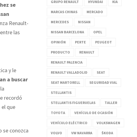
GRUPO RENAULT
HYUNDAI
KIA
hez se
MARCAS CHINAS
MERCADO
ssan
MERCEDES
NISSAN
anza Renault-
entre las
NISSAN BARCELONA
OPEL
OPINIÓN
PERTE
PEUGEOT
PRODUCTO
RENAULT
RENAULT PALENCIA
ca y le
RENAULT VALLADOLID
SEAT
an a buscar
SEAT MARTORELL
SEGURIDAD VIAL
la
STELLANTIS
que recordó
STELLANTIS FIGUERUELAS
TALLER
 el que
TOYOTA
VEHÍCULO DE OCASIÓN
VEHÍCULO ELÉCTRICO
VOLKSWAGEN
no se conozca
VOLVO
VW NAVARRA
ŠKODA