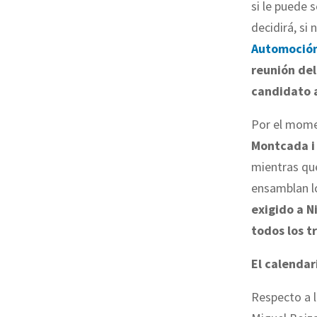
si le puede 
decidirá, si
Automoció
reunión del
candidato a
Por el momen
Montcada i
mientras que
ensamblan lo
exigido a N
todos los t
El calendar
Respecto a l