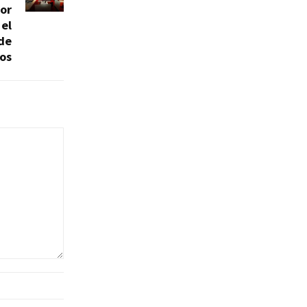
eor
 el
de
ros