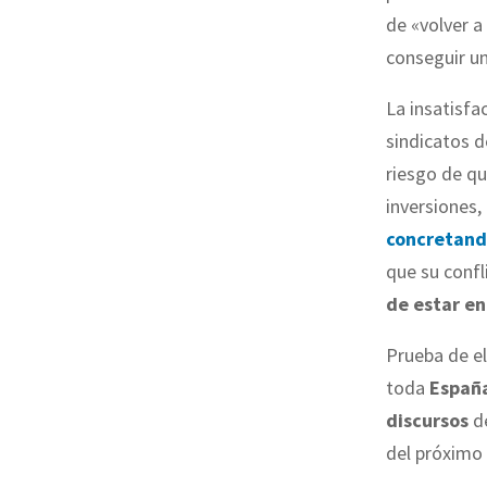
de «volver a
conseguir u
La insatisfa
sindicatos 
riesgo de q
inversiones,
concretand
que su confl
de estar en
Prueba de e
toda
Españ
discursos
de
del próximo