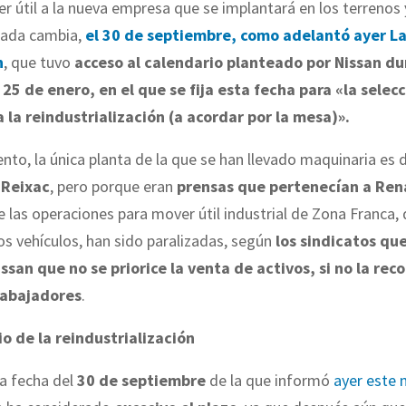
ser útil a la nueva empresa que se implantará en los terrenos
 nada cambia,
el 30 de septiembre, como adelantó ayer La
n
, que tuvo
acceso al calendario planteado por Nissan du
 25 de enero, en el que se fija esta fecha para «la selecc
 la reindustrialización (a acordar por la mesa)».
to, la única planta de la que se han llevado maquinaria es 
 Reixac
, pero porque eran
prensas que pertenecían a Ren
 las operaciones para mover útil industrial de Zona Franca,
s vehículos, han sido paralizadas, según
los sindicatos qu
issan que no se priorice la venta de activos, si no la rec
rabajadores
.
io de la reindustrialización
a fecha del
30 de septiembre
de la que informó
ayer este