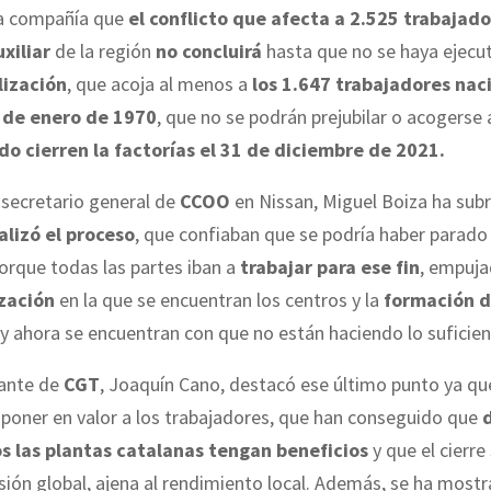
 la compañía que
el conflicto que afecta a 2.525 trabajado
xiliar
de la región
no concluirá
hasta que no se haya ejec
lización
, que acoja al menos a
los 1.647 trabajadores nac
1 de enero de 1970
, que no se podrán prejubilar o acogerse 
o cierren la factorías el 31 de diciembre de 2021.
 secretario general de
CCOO
en Nissan, Miguel Boiza ha sub
alizó el proceso
, que confiaban que se podría haber parado 
porque todas las partes iban a
trabajar para ese fin
, empuj
ización
en la que se encuentran los centros y la
formación d
y ahora se encuentran con que no están haciendo lo suficien
tante de
CGT
, Joaquín Cano, destacó ese último punto ya qu
poner en valor a los trabajadores, que han conseguido que
s las plantas catalanas tengan beneficios
y que el cierre
sión global, ajena al rendimiento local. Además, se ha most