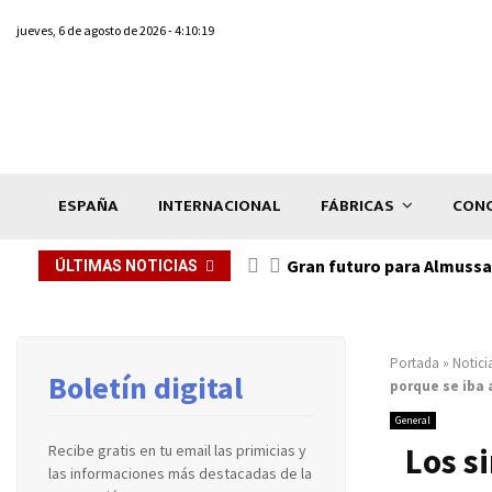
jueves, 6 de agosto de 2026 - 4:10:19
ESPAÑA
INTERNACIONAL
FÁBRICAS
CONC
Gran futuro para Almussaf
ÚLTIMAS NOTICIAS
Portada
»
Notici
Boletín digital
porque se iba a
General
Los s
Recibe gratis en tu email las primicias y
las informaciones más destacadas de la