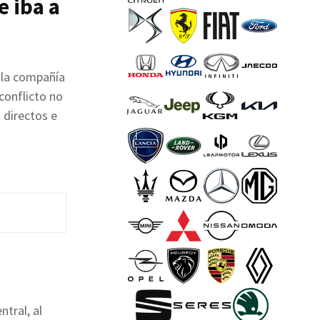
e iba a
 la compañía
conflicto no
 directos e
tral, al