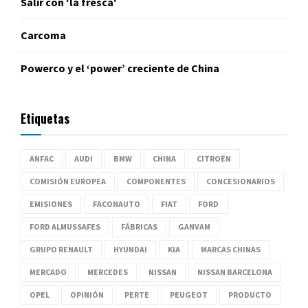
Salir con 'la fresca'
Carcoma
Powerco y el ‘power’ creciente de China
Etiquetas
ANFAC
AUDI
BMW
CHINA
CITROËN
COMISIÓN EUROPEA
COMPONENTES
CONCESIONARIOS
EMISIONES
FACONAUTO
FIAT
FORD
FORD ALMUSSAFES
FÁBRICAS
GANVAM
GRUPO RENAULT
HYUNDAI
KIA
MARCAS CHINAS
MERCADO
MERCEDES
NISSAN
NISSAN BARCELONA
OPEL
OPINIÓN
PERTE
PEUGEOT
PRODUCTO