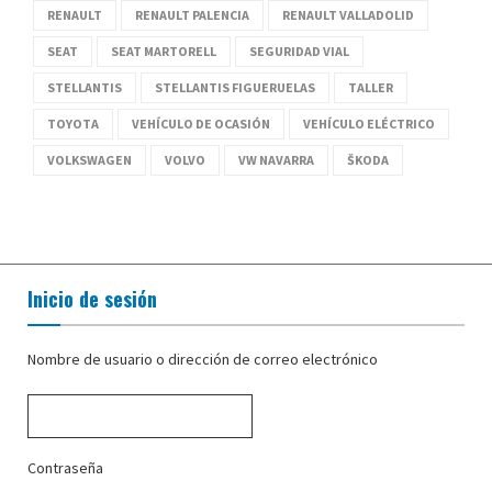
RENAULT
RENAULT PALENCIA
RENAULT VALLADOLID
SEAT
SEAT MARTORELL
SEGURIDAD VIAL
STELLANTIS
STELLANTIS FIGUERUELAS
TALLER
TOYOTA
VEHÍCULO DE OCASIÓN
VEHÍCULO ELÉCTRICO
VOLKSWAGEN
VOLVO
VW NAVARRA
ŠKODA
Inicio de sesión
Nombre de usuario o dirección de correo electrónico
Contraseña