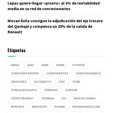
Lepas quiere llegar «pronto» al 3% de rentabilidad
media en su red de concesionarios
Nissan Ávila consigue la adjudicación del eje trasero
del Qashqai y compensa un 20% de la salida de
Renault
Etiquetas
ANFAC
AUDI
BMW
CHINA
CITROËN
COMISIÓN EUROPEA
COMPONENTES
CONCESIONARIOS
EMISIONES
FACONAUTO
FIAT
FORD
FORD ALMUSSAFES
FÁBRICAS
GANVAM
GRUPO RENAULT
HYUNDAI
KIA
MARCAS CHINAS
MERCADO
MERCEDES
NISSAN
NISSAN BARCELONA