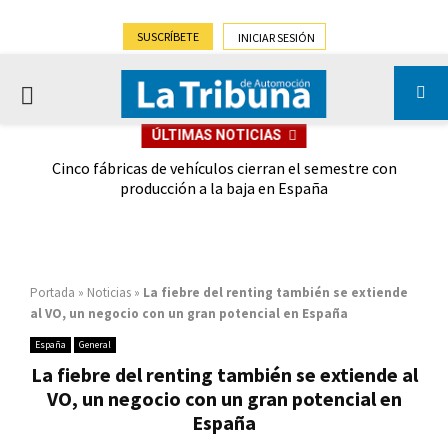
SUSCRÍBETE
INICIAR SESIÓN
PRIMARY
ÚLTIMAS NOTICIAS
MENU
 las
Cinco fábricas de vehículos cierran el semestre con
G
ión
producción a la baja en España
Portada
»
Noticias
»
La fiebre del renting también se extiende
al VO, un negocio con un gran potencial en España
España
General
La fiebre del renting también se extiende al
VO, un negocio con un gran potencial en
España