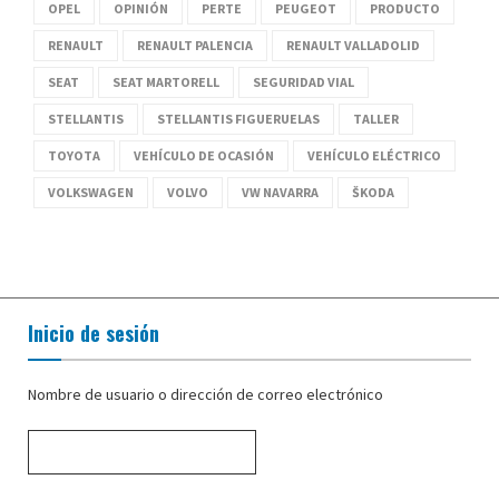
OPEL
OPINIÓN
PERTE
PEUGEOT
PRODUCTO
RENAULT
RENAULT PALENCIA
RENAULT VALLADOLID
SEAT
SEAT MARTORELL
SEGURIDAD VIAL
STELLANTIS
STELLANTIS FIGUERUELAS
TALLER
TOYOTA
VEHÍCULO DE OCASIÓN
VEHÍCULO ELÉCTRICO
VOLKSWAGEN
VOLVO
VW NAVARRA
ŠKODA
Inicio de sesión
Nombre de usuario o dirección de correo electrónico