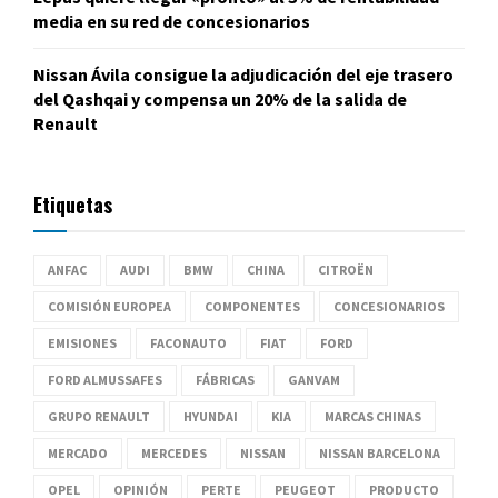
media en su red de concesionarios
Nissan Ávila consigue la adjudicación del eje trasero
del Qashqai y compensa un 20% de la salida de
Renault
Etiquetas
ANFAC
AUDI
BMW
CHINA
CITROËN
COMISIÓN EUROPEA
COMPONENTES
CONCESIONARIOS
EMISIONES
FACONAUTO
FIAT
FORD
FORD ALMUSSAFES
FÁBRICAS
GANVAM
GRUPO RENAULT
HYUNDAI
KIA
MARCAS CHINAS
MERCADO
MERCEDES
NISSAN
NISSAN BARCELONA
OPEL
OPINIÓN
PERTE
PEUGEOT
PRODUCTO