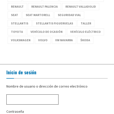
RENAULT
RENAULT PALENCIA
RENAULT VALLADOLID
SEAT
SEAT MARTORELL
SEGURIDAD VIAL
STELLANTIS
STELLANTIS FIGUERUELAS
TALLER
TOYOTA
VEHÍCULO DE OCASIÓN
VEHÍCULO ELÉCTRICO
VOLKSWAGEN
VOLVO
VW NAVARRA
ŠKODA
Inicio de sesión
Nombre de usuario o dirección de correo electrónico
Contraseña