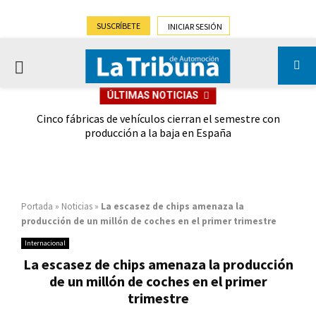
SUSCRÍBETE
INICIAR SESIÓN
PRIMARY
ÚLTIMAS NOTICIAS
MENU
 las
Cinco fábricas de vehículos cierran el semestre con
G
ión
producción a la baja en España
Portada
»
Noticias
»
La escasez de chips amenaza la
producción de un millón de coches en el primer trimestre
Internacional
La escasez de chips amenaza la producción
de un millón de coches en el primer
trimestre