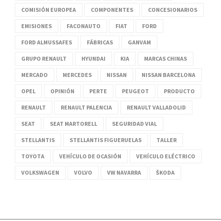
COMISIÓN EUROPEA
COMPONENTES
CONCESIONARIOS
EMISIONES
FACONAUTO
FIAT
FORD
FORD ALMUSSAFES
FÁBRICAS
GANVAM
GRUPO RENAULT
HYUNDAI
KIA
MARCAS CHINAS
MERCADO
MERCEDES
NISSAN
NISSAN BARCELONA
OPEL
OPINIÓN
PERTE
PEUGEOT
PRODUCTO
RENAULT
RENAULT PALENCIA
RENAULT VALLADOLID
SEAT
SEAT MARTORELL
SEGURIDAD VIAL
STELLANTIS
STELLANTIS FIGUERUELAS
TALLER
TOYOTA
VEHÍCULO DE OCASIÓN
VEHÍCULO ELÉCTRICO
VOLKSWAGEN
VOLVO
VW NAVARRA
ŠKODA