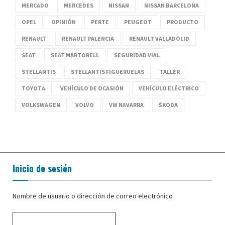
MERCADO
MERCEDES
NISSAN
NISSAN BARCELONA
OPEL
OPINIÓN
PERTE
PEUGEOT
PRODUCTO
RENAULT
RENAULT PALENCIA
RENAULT VALLADOLID
SEAT
SEAT MARTORELL
SEGURIDAD VIAL
STELLANTIS
STELLANTIS FIGUERUELAS
TALLER
TOYOTA
VEHÍCULO DE OCASIÓN
VEHÍCULO ELÉCTRICO
VOLKSWAGEN
VOLVO
VW NAVARRA
ŠKODA
Inicio de sesión
Nombre de usuario o dirección de correo electrónico