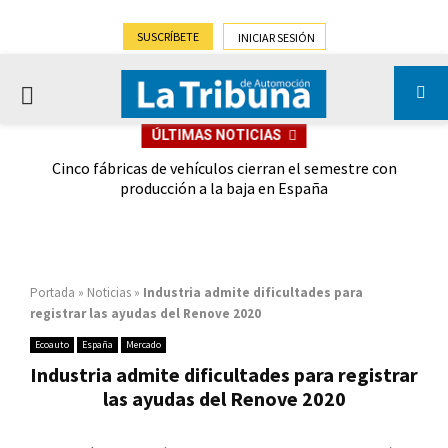
SUSCRÍBETE
INICIAR SESIÓN
PRIMARY
ÚLTIMAS NOTICIAS
MENU
 las
Cinco fábricas de vehículos cierran el semestre con
G
ión
producción a la baja en España
Portada
»
Noticias
»
Industria admite dificultades para
registrar las ayudas del Renove 2020
Ecoauto
España
Mercado
Industria admite dificultades para registrar
las ayudas del Renove 2020