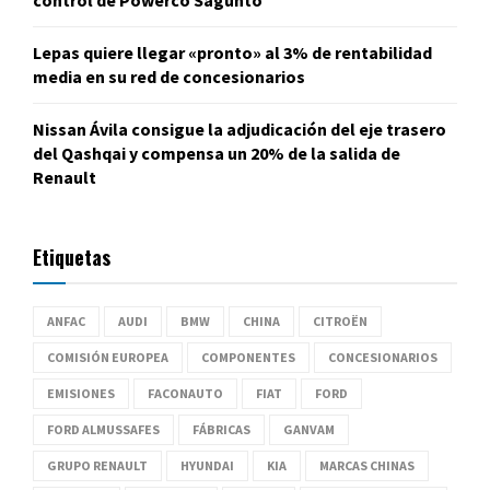
Lepas quiere llegar «pronto» al 3% de rentabilidad
media en su red de concesionarios
Nissan Ávila consigue la adjudicación del eje trasero
del Qashqai y compensa un 20% de la salida de
Renault
Etiquetas
ANFAC
AUDI
BMW
CHINA
CITROËN
COMISIÓN EUROPEA
COMPONENTES
CONCESIONARIOS
EMISIONES
FACONAUTO
FIAT
FORD
FORD ALMUSSAFES
FÁBRICAS
GANVAM
GRUPO RENAULT
HYUNDAI
KIA
MARCAS CHINAS