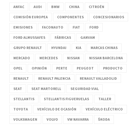
ANFAC
AUDI
BMW
CHINA
CITROËN
COMISIÓN EUROPEA
COMPONENTES
CONCESIONARIOS
EMISIONES
FACONAUTO
FIAT
FORD
FORD ALMUSSAFES
FÁBRICAS
GANVAM
GRUPO RENAULT
HYUNDAI
KIA
MARCAS CHINAS
MERCADO
MERCEDES
NISSAN
NISSAN BARCELONA
OPEL
OPINIÓN
PERTE
PEUGEOT
PRODUCTO
RENAULT
RENAULT PALENCIA
RENAULT VALLADOLID
SEAT
SEAT MARTORELL
SEGURIDAD VIAL
STELLANTIS
STELLANTIS FIGUERUELAS
TALLER
TOYOTA
VEHÍCULO DE OCASIÓN
VEHÍCULO ELÉCTRICO
VOLKSWAGEN
VOLVO
VW NAVARRA
ŠKODA