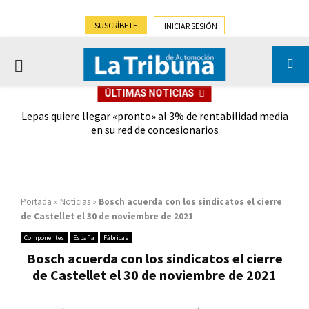
SUSCRÍBETE
INICIAR SESIÓN
PRIMARY
ÚLTIMAS NOTICIAS
MENU
Nissan Ávila consigue la adjudicación del eje trasero del
Lepas quiere llegar «pronto» al 3% de rentabilidad media
Al 
Qashqai y compensa un 20% de la salida de Renault
en su red de concesionarios
so
Portada
»
Noticias
»
Bosch acuerda con los sindicatos el cierre
de Castellet el 30 de noviembre de 2021
Componentes
España
Fábricas
Bosch acuerda con los sindicatos el cierre
de Castellet el 30 de noviembre de 2021