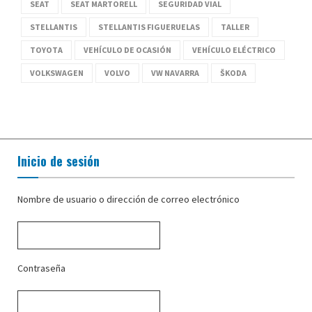
SEAT
SEAT MARTORELL
SEGURIDAD VIAL
STELLANTIS
STELLANTIS FIGUERUELAS
TALLER
TOYOTA
VEHÍCULO DE OCASIÓN
VEHÍCULO ELÉCTRICO
VOLKSWAGEN
VOLVO
VW NAVARRA
ŠKODA
Inicio de sesión
Nombre de usuario o dirección de correo electrónico
Contraseña