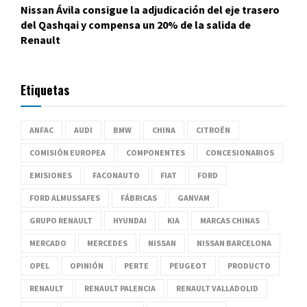
Nissan Ávila consigue la adjudicación del eje trasero
del Qashqai y compensa un 20% de la salida de
Renault
Etiquetas
ANFAC
AUDI
BMW
CHINA
CITROËN
COMISIÓN EUROPEA
COMPONENTES
CONCESIONARIOS
EMISIONES
FACONAUTO
FIAT
FORD
FORD ALMUSSAFES
FÁBRICAS
GANVAM
GRUPO RENAULT
HYUNDAI
KIA
MARCAS CHINAS
MERCADO
MERCEDES
NISSAN
NISSAN BARCELONA
OPEL
OPINIÓN
PERTE
PEUGEOT
PRODUCTO
RENAULT
RENAULT PALENCIA
RENAULT VALLADOLID