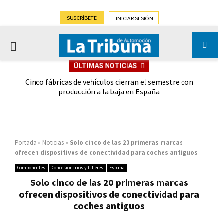
SUSCRÍBETE
INICIAR SESIÓN
PRIMARY
ÚLTIMAS NOTICIAS
MENU
 las
Cinco fábricas de vehículos cierran el semestre con
G
ión
producción a la baja en España
Portada
»
Noticias
»
Solo cinco de las 20 primeras marcas
ofrecen dispositivos de conectividad para coches antiguos
Componentes
Concesionarios y talleres
España
Solo cinco de las 20 primeras marcas
ofrecen dispositivos de conectividad para
coches antiguos