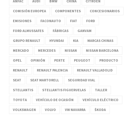
ANFAC
AUDI
BMW
CHINA
CITROËN
COMISIÓN EUROPEA
COMPONENTES
CONCESIONARIOS
EMISIONES
FACONAUTO
FIAT
FORD
FORD ALMUSSAFES
FÁBRICAS
GANVAM
GRUPO RENAULT
HYUNDAI
KIA
MARCAS CHINAS
MERCADO
MERCEDES
NISSAN
NISSAN BARCELONA
OPEL
OPINIÓN
PERTE
PEUGEOT
PRODUCTO
RENAULT
RENAULT PALENCIA
RENAULT VALLADOLID
SEAT
SEAT MARTORELL
SEGURIDAD VIAL
STELLANTIS
STELLANTIS FIGUERUELAS
TALLER
TOYOTA
VEHÍCULO DE OCASIÓN
VEHÍCULO ELÉCTRICO
VOLKSWAGEN
VOLVO
VW NAVARRA
ŠKODA