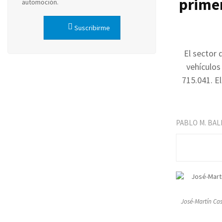
primer
automoción.
Suscribirme
El sector 
vehículos
715.041. E
PABLO M. BA
José-Martín Cast