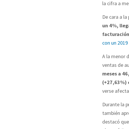
la cifra a m
De cara a la
un 4%, lleg
facturación
con un 2019 
A la menor 
ventas de a
meses a 46
(+27,63%) 
verse afecta
Durante la p
también apr
destacó que 