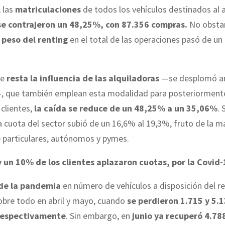
 las
matriculaciones
de todos los vehículos destinados al a
e contrajeron un 48,25%, con 87.356 compras.
No obstan
peso del renting
en el total de las operaciones pasó de un
se
resta la influencia de las alquiladoras
—se desplomó ant
—, que también emplean esta modalidad para posteriormente
clientes,
la caída se reduce de un 48,25% a un 35,06%
. 
la cuota del sector subió de un 16,6% al 19,3%, fruto de la m
particulares, autónomos y pymes.
y un 10% de los clientes aplazaron cuotas, por la Covid-
de la pandemia
en número de vehículos a disposición del re
obre todo en abril y mayo, cuando
se perdieron 1.715 y 5.
respectivamente
. Sin embargo, en
junio ya recuperó 4.78