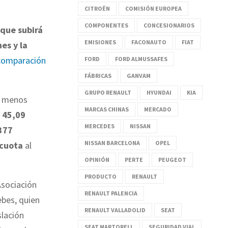
CITROËN
COMISIÓN EUROPEA
COMPONENTES
CONCESIONARIOS
rque subirá
EMISIONES
FACONAUTO
FIAT
es y la
comparación
FORD
FORD ALMUSSAFES
FÁBRICAS
GANVAM
GRUPO RENAULT
HYUNDAI
KIA
y menos
MARCAS CHINAS
MERCADO
 45,09
MERCEDES
NISSAN
.377
NISSAN BARCELONA
OPEL
 cuota
al
OPINIÓN
PERTE
PEUGEOT
PRODUCTO
RENAULT
Asociación
RENAULT PALENCIA
bes, quien
RENAULT VALLADOLID
SEAT
slación
SEAT MARTORELL
SEGURIDAD VIAL