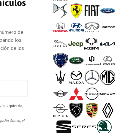
hículos
l número de
nzando los
ción de los
gustín García, el