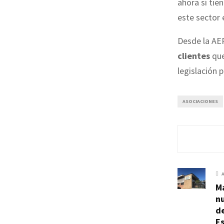
ahora sí tie
este sector 
Desde la AE
clientes
que
legislación 
ASOCIACIONES
Ma
n
d
Es