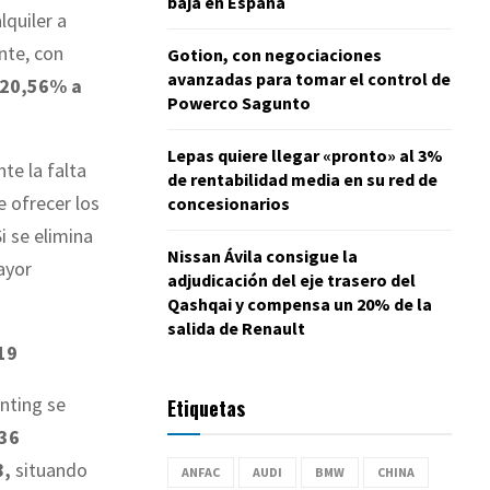
baja en España
lquiler a
te, con
Gotion, con negociaciones
avanzadas para tomar el control de
20,56% a
Powerco Sagunto
Lepas quiere llegar «pronto» al 3%
e la falta
de rentabilidad media en su red de
 ofrecer los
concesionarios
Si se elimina
Nissan Ávila consigue la
ayor
adjudicación del eje trasero del
Qashqai y compensa un 20% de la
salida de Renault
19
nting se
Etiquetas
136
8,
situando
ANFAC
AUDI
BMW
CHINA