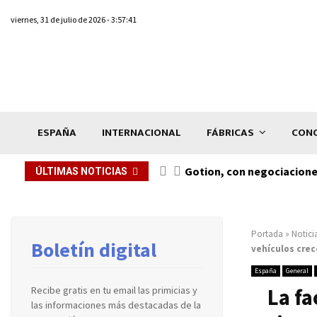
viernes, 31 de julio de 2026 - 3:57:41
ESPAÑA
INTERNACIONAL
FÁBRICAS
CONC
Gotion, con negociacione
ÚLTIMAS NOTICIAS
Portada
»
Notici
Boletín digital
vehículos crec
España
General
La fa
Recibe gratis en tu email las primicias y
las informaciones más destacadas de la