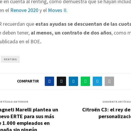
ne en cuenta al renting, como demuestra que se hayan inclui
en el
Renove 2020
y el
Moves II
.
R recuerdan que
estas ayudas se descuentan de las cuota
 deben tener,
al menos, un contrato de dos años
, como m
publicada en el BOE
.
RENTING
COMPARTIR
ARTÍCULO ANTERIOR
SIGUIENTE ARTÍCUL
gneti Marelli plantea un
Citroën C3: el rey de
uevo ERTE para sus más
personalizaci
e 1.000 empleados en
paña sin ningún