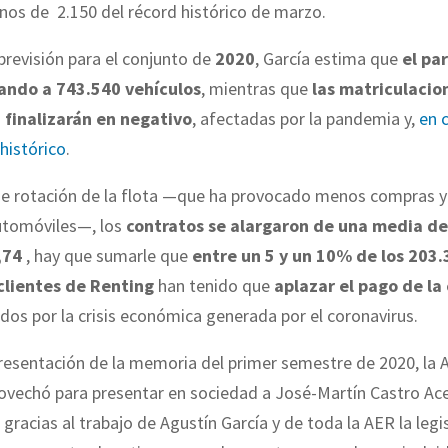
enos de 2.150 del récord histórico de marzo.
 previsión para el conjunto de
2020
, García estima que
el pa
ando a 743.540 vehículos
, mientras que
las matriculacion
 finalizarán en negativo
, afectadas por la pandemia y,
en 
histórico
.
de rotación de la flota —que ha provocado menos compras 
utomóviles—, los
contratos se alargaron de una media de
,74
, hay que sumarle que
entre un 5 y un 10% de los 203
clientes de Renting
han tenido que
aplazar el pago de la
dos por la crisis económica generada por el coronavirus.
resentación de la memoria del primer semestre de 2020, la 
ovechó para presentar en sociedad a José-Martín Castro Ace
gracias al trabajo de Agustín García y de toda la AER la legi