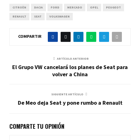
CITROËN
DACIA
FORD
MERCADO
OPEL
PEUGEOT
RENAULT
SEAT
VOLKSWAGEN
COMPARTIR
ARTÍCULO ANTERIOR
El Grupo VW cancelará los planes de Seat para
volver a China
SIGUIENTE ARTÍCULO
De Meo deja Seat y pone rumbo a Renault
COMPARTE TU OPINIÓN