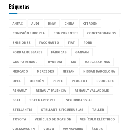
Etiquetas
ANFAC
AUDI
BMW
CHINA
CITROËN
COMISIÓN EUROPEA
COMPONENTES
CONCESIONARIOS
EMISIONES
FACONAUTO
FIAT
FORD
FORD ALMUSSAFES
FÁBRICAS
GANVAM
GRUPO RENAULT
HYUNDAI
KIA
MARCAS CHINAS
MERCADO
MERCEDES
NISSAN
NISSAN BARCELONA
OPEL
OPINIÓN
PERTE
PEUGEOT
PRODUCTO
RENAULT
RENAULT PALENCIA
RENAULT VALLADOLID
SEAT
SEAT MARTORELL
SEGURIDAD VIAL
STELLANTIS
STELLANTIS FIGUERUELAS
TALLER
TOYOTA
VEHÍCULO DE OCASIÓN
VEHÍCULO ELÉCTRICO
VOLKSWAGEN
VOLVO
VW NAVARRA
ŠKODA