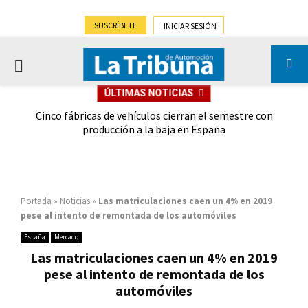
SUSCRÍBETE
INICIAR SESIÓN
PRIMARY
ÚLTIMAS NOTICIAS
MENU
 las
Cinco fábricas de vehículos cierran el semestre con
G
ión
producción a la baja en España
Portada
»
Noticias
»
Las matriculaciones caen un 4% en 2019
pese al intento de remontada de los automóviles
España
Mercado
Las matriculaciones caen un 4% en 2019
pese al intento de remontada de los
automóviles