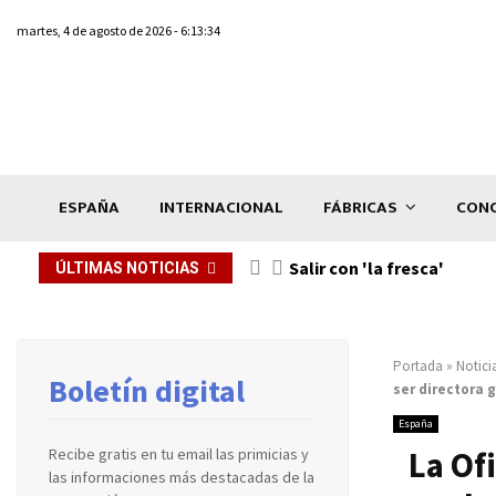
martes, 4 de agosto de 2026 - 6:13:34
ESPAÑA
INTERNACIONAL
FÁBRICAS
CONC
Salir con 'la fresca'
ÚLTIMAS NOTICIAS
Portada
»
Notici
Boletín digital
ser directora 
España
La Of
Recibe gratis en tu email las primicias y
las informaciones más destacadas de la