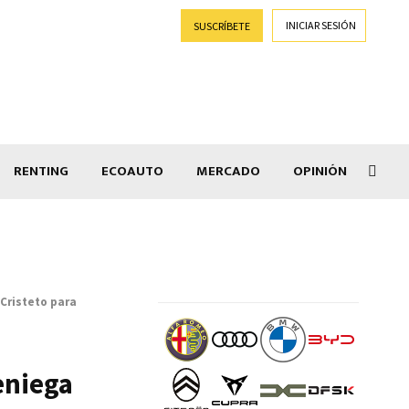
INICIAR SESIÓN
SUSCRÍBETE
RENTING
ECOAUTO
MERCADO
OPINIÓN
Car
 Cristeto para
eniega