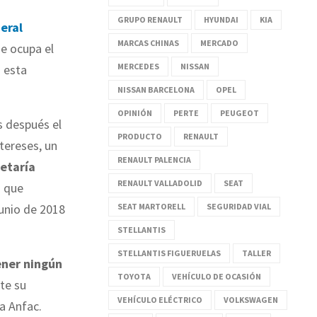
GRUPO RENAULT
HYUNDAI
KIA
eral
MARCAS CHINAS
MERCADO
ue ocupa el
MERCEDES
NISSAN
 esta
NISSAN BARCELONA
OPEL
OPINIÓN
PERTE
PEUGEOT
s después el
PRODUCTO
RENAULT
ntereses, un
RENAULT PALENCIA
etaría
RENAULT VALLADOLID
SEAT
a que
SEAT MARTORELL
SEGURIDAD VIAL
junio de 2018
STELLANTIS
STELLANTIS FIGUERUELAS
TALLER
ener ningún
TOYOTA
VEHÍCULO DE OCASIÓN
te su
VEHÍCULO ELÉCTRICO
VOLKSWAGEN
a Anfac.