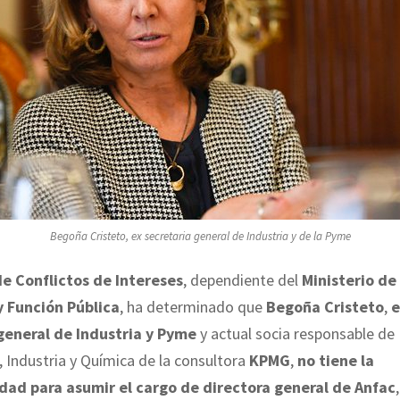
Begoña Cristeto, ex secretaria general de Industria y de la Pyme
de Conflictos de Intereses
, dependiente del
Ministerio de 
 y Función Pública
, ha determinado que
Begoña Cristeto
,
e
general de Industria y Pyme
y actual socia responsable de
Industria y Química de la consultora
KPMG
,
no tiene la
dad para asumir el cargo de directora general de Anfac