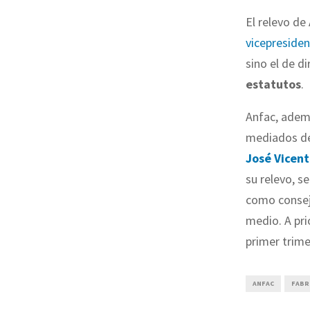
El relevo de
vicepresiden
sino el de di
estatutos
.
Anfac, ademá
mediados de
José Vicent
su relevo, s
como consej
medio. A pri
primer trime
ANFAC
FABR