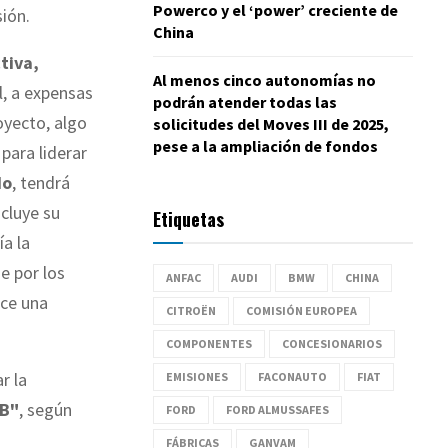
Powerco y el ‘power’ creciente de
ión.
China
tiva,
Al menos cinco autonomías no
l, a expensas
podrán atender todas las
oyecto, algo
solicitudes del Moves III de 2025,
pese a la ampliación de fondos
 para liderar
do
, tendrá
cluye su
Etiquetas
a la
e por los
ANFAC
AUDI
BMW
CHINA
ece una
CITROËN
COMISIÓN EUROPEA
COMPONENTES
CONCESIONARIOS
r la
EMISIONES
FACONAUTO
FIAT
 B"
, según
FORD
FORD ALMUSSAFES
FÁBRICAS
GANVAM