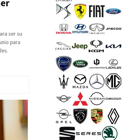
ser
ara ser su
unio para
des.