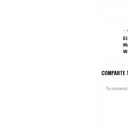
El
Ma
W
COMPARTE T