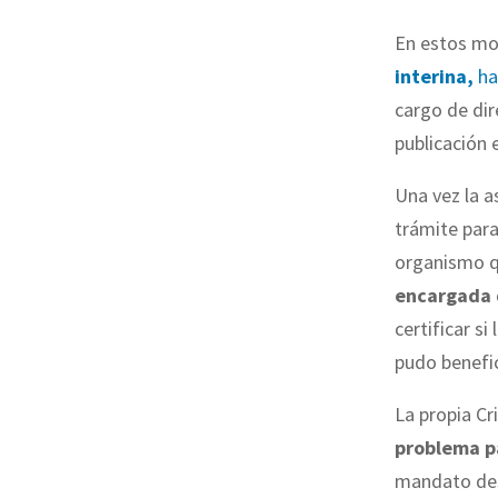
En estos m
interina,
ha
cargo de dir
publicación 
Una vez la a
trámite para
organismo q
encargada d
certificar s
pudo benefic
La propia Cr
problema pa
mandato des