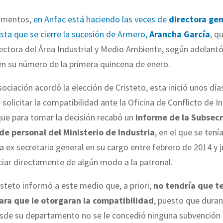
omentos,
en Anfac está haciendo las veces de
directora gen
sta que se cierre la sucesión de Armero,
Arancha García
, q
ectora del Área Industrial y Medio Ambiente, según adelantó
en su número de la primera quincena de enero.
sociación acordó la elección de Cristeto, esta inició unos día
 solicitar la compatibilidad ante la Oficina de Conflicto de I
ue para tomar la decisión recabó un
informe de la Subsecr
e personal del Ministerio de Industria
, en el que se tení
i la ex secretaria general en su cargo entre febrero de 2014 y 
iar directamente de algún modo a la patronal.
isteto informó a este medio que, a priori,
no tendría que t
ra que le otorgaran la compatibilidad
, puesto que duran
de su departamento no se le concedió ninguna subvención 