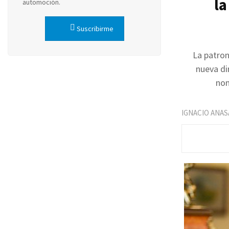
la
automoción.
Suscribirme
La patron
nueva di
nom
IGNACIO ANAS