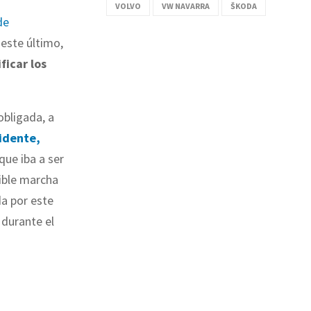
VOLVO
VW NAVARRA
ŠKODA
de
 este último,
ficar los
obligada, a
idente,
 que iba a ser
sible marcha
a por este
 durante el