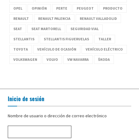
OPEL
OPINIÓN
PERTE
PEUGEOT
PRODUCTO
RENAULT
RENAULT PALENCIA
RENAULT VALLADOLID
SEAT
SEAT MARTORELL
SEGURIDAD VIAL
STELLANTIS
STELLANTIS FIGUERUELAS
TALLER
TOYOTA
VEHÍCULO DE OCASIÓN
VEHÍCULO ELÉCTRICO
VOLKSWAGEN
VOLVO
VW NAVARRA
ŠKODA
Inicio de sesión
Nombre de usuario o dirección de correo electrónico