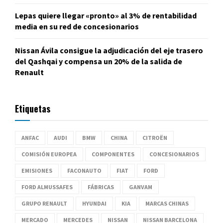
Lepas quiere llegar «pronto» al 3% de rentabilidad
media en su red de concesionarios
Nissan Ávila consigue la adjudicación del eje trasero
del Qashqai y compensa un 20% de la salida de
Renault
Etiquetas
ANFAC
AUDI
BMW
CHINA
CITROËN
COMISIÓN EUROPEA
COMPONENTES
CONCESIONARIOS
EMISIONES
FACONAUTO
FIAT
FORD
FORD ALMUSSAFES
FÁBRICAS
GANVAM
GRUPO RENAULT
HYUNDAI
KIA
MARCAS CHINAS
MERCADO
MERCEDES
NISSAN
NISSAN BARCELONA