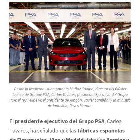
Desde la izquierda: Juan Antonio Muñoz Codina, director del Clúster
Ibérico de Groupe PSA; Carlos Tavares, presidente Ejecutivo del Grupo
PSA; el rey Felipe VI; el presidente de Aragón, Javier Lambán; y la ministra
de Industria, Reyes Maroto.
El
presidente ejecutivo del Grupo PSA
, Carlos
Tavares, ha señalado que las
fábricas españolas
de Figueruelas, Vigo y Madrid
deberían
"copiar y