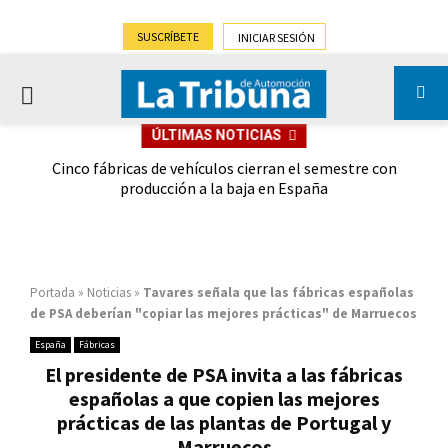
SUSCRÍBETE
INICIAR SESIÓN
PRIMARY
ÚLTIMAS NOTICIAS
MENU
 las
Cinco fábricas de vehículos cierran el semestre con
G
ión
producción a la baja en España
Portada
»
Noticias
»
Tavares señala que las fábricas españolas
de PSA deberían "copiar las mejores prácticas" de Marruecos
España
Fábricas
El presidente de PSA invita a las fábricas
españolas a que copien las mejores
prácticas de las plantas de Portugal y
Marruecos