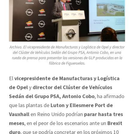
Archivo. El vicepresidente de Manufacturas y Logística de Opel y director
del Clúster de Vehículos Sedán del Grupo PSA, Antonio Cobo, en una
rueda de prensa para presentar las versiones de GLP producidas en la
fábrica de Figueruelas.
El
vicepresidente de Manufacturas y Logística
de Opel
y
director del Clúster de Vehículos
Sedán del Grupo PSA, Antonio Cobo
, ha afirmado
que las plantas de
Luton y Ellesmere Port de
Vauxhall
en Reino Unido podrían
parar hasta tres
meses
, en el peor de los escenarios ante un
Brexit
duro
, que se podría concretar en los próximos 10