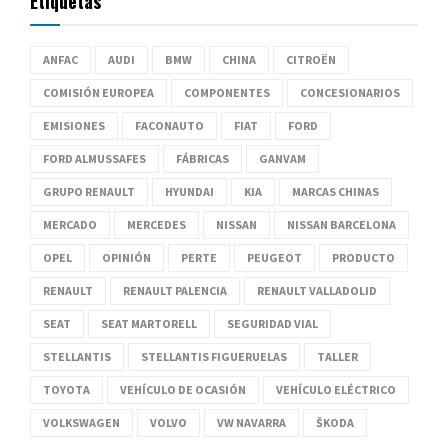
Etiquetas
ANFAC
AUDI
BMW
CHINA
CITROËN
COMISIÓN EUROPEA
COMPONENTES
CONCESIONARIOS
EMISIONES
FACONAUTO
FIAT
FORD
FORD ALMUSSAFES
FÁBRICAS
GANVAM
GRUPO RENAULT
HYUNDAI
KIA
MARCAS CHINAS
MERCADO
MERCEDES
NISSAN
NISSAN BARCELONA
OPEL
OPINIÓN
PERTE
PEUGEOT
PRODUCTO
RENAULT
RENAULT PALENCIA
RENAULT VALLADOLID
SEAT
SEAT MARTORELL
SEGURIDAD VIAL
STELLANTIS
STELLANTIS FIGUERUELAS
TALLER
TOYOTA
VEHÍCULO DE OCASIÓN
VEHÍCULO ELÉCTRICO
VOLKSWAGEN
VOLVO
VW NAVARRA
ŠKODA