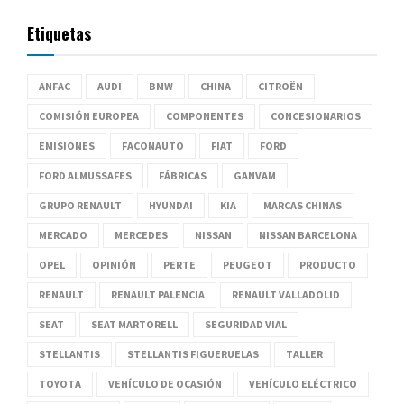
Etiquetas
ANFAC
AUDI
BMW
CHINA
CITROËN
COMISIÓN EUROPEA
COMPONENTES
CONCESIONARIOS
EMISIONES
FACONAUTO
FIAT
FORD
FORD ALMUSSAFES
FÁBRICAS
GANVAM
GRUPO RENAULT
HYUNDAI
KIA
MARCAS CHINAS
MERCADO
MERCEDES
NISSAN
NISSAN BARCELONA
OPEL
OPINIÓN
PERTE
PEUGEOT
PRODUCTO
RENAULT
RENAULT PALENCIA
RENAULT VALLADOLID
SEAT
SEAT MARTORELL
SEGURIDAD VIAL
STELLANTIS
STELLANTIS FIGUERUELAS
TALLER
TOYOTA
VEHÍCULO DE OCASIÓN
VEHÍCULO ELÉCTRICO