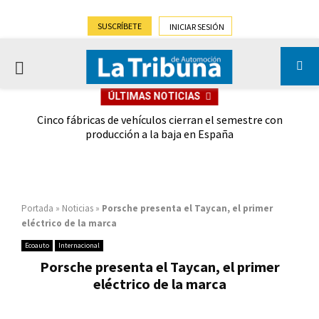
SUSCRÍBETE
INICIAR SESIÓN
PRIMARY
ÚLTIMAS NOTICIAS
MENU
 las
Cinco fábricas de vehículos cierran el semestre con
G
ión
producción a la baja en España
Portada
»
Noticias
»
Porsche presenta el Taycan, el primer
eléctrico de la marca
Ecoauto
Internacional
Porsche presenta el Taycan, el primer
eléctrico de la marca