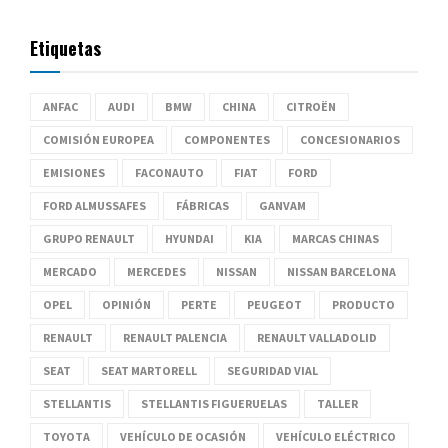
Etiquetas
ANFAC
AUDI
BMW
CHINA
CITROËN
COMISIÓN EUROPEA
COMPONENTES
CONCESIONARIOS
EMISIONES
FACONAUTO
FIAT
FORD
FORD ALMUSSAFES
FÁBRICAS
GANVAM
GRUPO RENAULT
HYUNDAI
KIA
MARCAS CHINAS
MERCADO
MERCEDES
NISSAN
NISSAN BARCELONA
OPEL
OPINIÓN
PERTE
PEUGEOT
PRODUCTO
RENAULT
RENAULT PALENCIA
RENAULT VALLADOLID
SEAT
SEAT MARTORELL
SEGURIDAD VIAL
STELLANTIS
STELLANTIS FIGUERUELAS
TALLER
TOYOTA
VEHÍCULO DE OCASIÓN
VEHÍCULO ELÉCTRICO