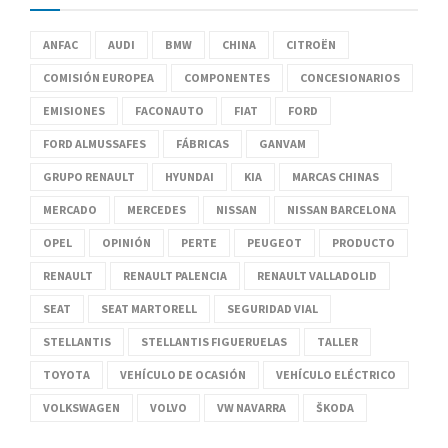
ANFAC
AUDI
BMW
CHINA
CITROËN
COMISIÓN EUROPEA
COMPONENTES
CONCESIONARIOS
EMISIONES
FACONAUTO
FIAT
FORD
FORD ALMUSSAFES
FÁBRICAS
GANVAM
GRUPO RENAULT
HYUNDAI
KIA
MARCAS CHINAS
MERCADO
MERCEDES
NISSAN
NISSAN BARCELONA
OPEL
OPINIÓN
PERTE
PEUGEOT
PRODUCTO
RENAULT
RENAULT PALENCIA
RENAULT VALLADOLID
SEAT
SEAT MARTORELL
SEGURIDAD VIAL
STELLANTIS
STELLANTIS FIGUERUELAS
TALLER
TOYOTA
VEHÍCULO DE OCASIÓN
VEHÍCULO ELÉCTRICO
VOLKSWAGEN
VOLVO
VW NAVARRA
ŠKODA