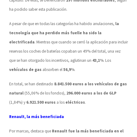
capítulo. De ellas, se beneficiaron
297 híbridos enchufables
, según
ha podido saber esta publicación.
A pesar de que en todas las categorías ha habido anulaciones,
la
tecnología que ha perdido más fuelle ha sido la
electrificada
. Mientras que cuando se cerró la aplicación para incluir
reservas los coches de baterías copaban un 49% del total, una vez
que se han otorgado los incentivos, aglutinan un
43,1%
. Los
vehículos de gas
absorben el
56,9%
.
En total, se han destinado
8.841.500 euros a los vehículos de gas
natural
(55,06% de los fondos),
296.000 euros a los de GLP
(1,84%) y
6.921.500 euros
a los
eléctricos
.
Renault, la más beneficiada
Por marcas, destaca que
Renault fue la más beneficiada en el