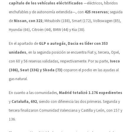
capítulo de los vehículos eléctrificados
—eléctricos, híbridos
enchufables y de autonomía extendida—, con
425 reservas
; seguida
de
Nissan, con 321
; Mitsubishi (188), Smart (172), Volkswagen (85),
Hyundai (66), Citroën (44), BMW (44) y Kia (38).
En el apartado de
GLP o autogás, Dacia es líder con 353
unidades
, en la segunda posición se encuentra Fiat y, tercera, Opel,
con 60 y 56 reservas validadas, respectivamente. Por su parte,
Iveco
(386), Seat (336) y Skoda (73)
coparon el podio en las ayudas al
gas natural.
En cuanto a las comunidades,
Madrid totalizó 1.176 expedientes
y
Cataluña, 692
, siendo con diferencia las dos primeras. Segunda y
tercera finalizaron Comunidad Valenciana y Castilla y León, con 157 y
136.