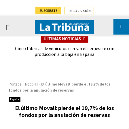
SUSCRÍBETE
INICIAR SESIÓN
PRIMARY
ÚLTIMAS NOTICIAS
MENU
 las
Cinco fábricas de vehículos cierran el semestre con
G
ión
producción a la baja en España
Portada
»
Noticias
»
El último Movalt pierde el 19,7% de los
fondos por la anulación de reservas
España
El último Movalt pierde el 19,7% de los
fondos por la anulación de reservas