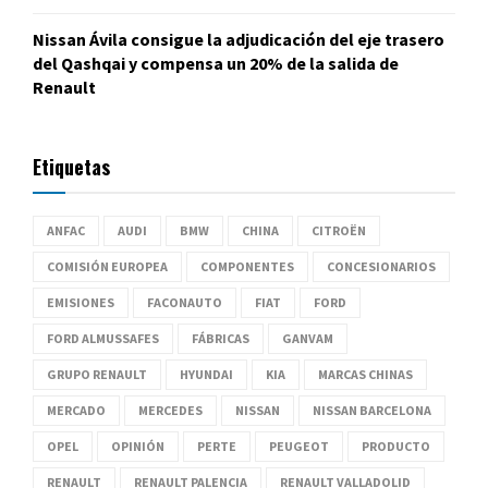
Nissan Ávila consigue la adjudicación del eje trasero
del Qashqai y compensa un 20% de la salida de
Renault
Etiquetas
ANFAC
AUDI
BMW
CHINA
CITROËN
COMISIÓN EUROPEA
COMPONENTES
CONCESIONARIOS
EMISIONES
FACONAUTO
FIAT
FORD
FORD ALMUSSAFES
FÁBRICAS
GANVAM
GRUPO RENAULT
HYUNDAI
KIA
MARCAS CHINAS
MERCADO
MERCEDES
NISSAN
NISSAN BARCELONA
OPEL
OPINIÓN
PERTE
PEUGEOT
PRODUCTO
RENAULT
RENAULT PALENCIA
RENAULT VALLADOLID