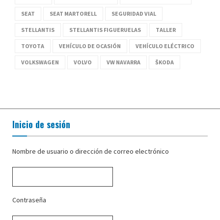
SEAT
SEAT MARTORELL
SEGURIDAD VIAL
STELLANTIS
STELLANTIS FIGUERUELAS
TALLER
TOYOTA
VEHÍCULO DE OCASIÓN
VEHÍCULO ELÉCTRICO
VOLKSWAGEN
VOLVO
VW NAVARRA
ŠKODA
Inicio de sesión
Nombre de usuario o dirección de correo electrónico
Contraseña