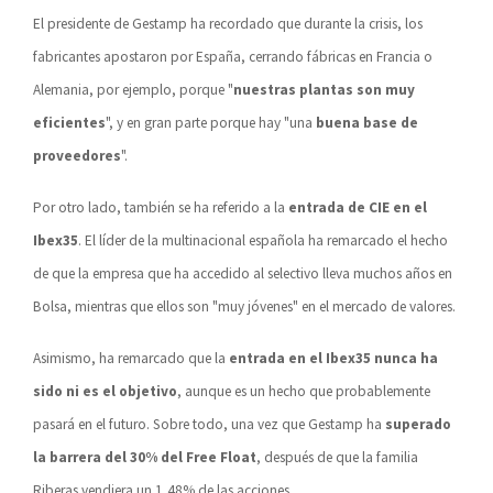
El presidente de Gestamp ha recordado que durante la crisis, los
fabricantes apostaron por España, cerrando fábricas en Francia o
Alemania, por ejemplo, porque "
nuestras plantas son muy
eficientes
", y en gran parte porque hay "una
buena base de
proveedores
".
Por otro lado, también se ha referido a la
entrada de CIE en el
Ibex35
. El líder de la multinacional española ha remarcado el hecho
de que la empresa que ha accedido al selectivo lleva muchos años en
Bolsa, mientras que ellos son "muy jóvenes" en el mercado de valores.
Asimismo, ha remarcado que la
entrada en el Ibex35 nunca ha
sido ni es el objetivo
, aunque es un hecho que probablemente
pasará en el futuro. Sobre todo, una vez que Gestamp ha
superado
la barrera del 30% del Free Float
, después de que la familia
Riberas vendiera un 1,48% de las acciones.