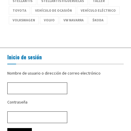
STELLANTIS
STELLANTIS FIGUERUELAS
TALLER
TOYOTA
VEHÍCULO DE OCASIÓN
VEHÍCULO ELÉCTRICO
VOLKSWAGEN
VOLVO
VW NAVARRA
ŠKODA
Inicio de sesión
Nombre de usuario o dirección de correo electrónico
Contraseña