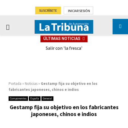
SUSCRÍBETE
INICIAR SESIÓN
PRIMARY
ÚLTIMAS NOTICIAS
MENU
eely
Salir con 'la fresca'
Portada
»
Noticias
»
Gestamp fija su objetivo en los
fabricantes japoneses, chinos e indios
Componentes
España
General
Gestamp fija su objetivo en los fabricantes
japoneses, chinos e indios