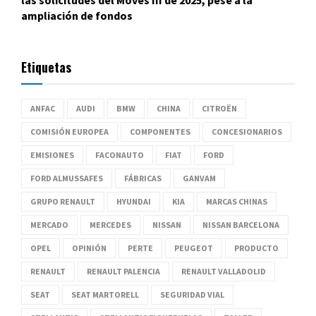
las solicitudes del Moves III de 2025, pese a la
ampliación de fondos
Etiquetas
ANFAC
AUDI
BMW
CHINA
CITROËN
COMISIÓN EUROPEA
COMPONENTES
CONCESIONARIOS
EMISIONES
FACONAUTO
FIAT
FORD
FORD ALMUSSAFES
FÁBRICAS
GANVAM
GRUPO RENAULT
HYUNDAI
KIA
MARCAS CHINAS
MERCADO
MERCEDES
NISSAN
NISSAN BARCELONA
OPEL
OPINIÓN
PERTE
PEUGEOT
PRODUCTO
RENAULT
RENAULT PALENCIA
RENAULT VALLADOLID
SEAT
SEAT MARTORELL
SEGURIDAD VIAL