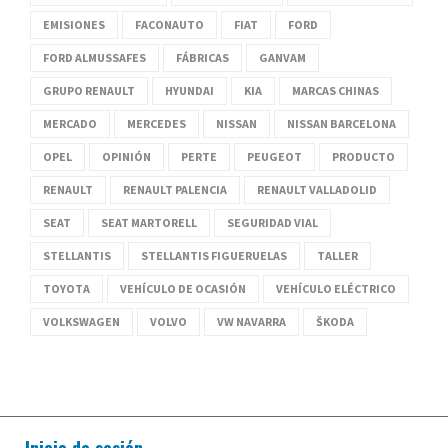
EMISIONES
FACONAUTO
FIAT
FORD
FORD ALMUSSAFES
FÁBRICAS
GANVAM
GRUPO RENAULT
HYUNDAI
KIA
MARCAS CHINAS
MERCADO
MERCEDES
NISSAN
NISSAN BARCELONA
OPEL
OPINIÓN
PERTE
PEUGEOT
PRODUCTO
RENAULT
RENAULT PALENCIA
RENAULT VALLADOLID
SEAT
SEAT MARTORELL
SEGURIDAD VIAL
STELLANTIS
STELLANTIS FIGUERUELAS
TALLER
TOYOTA
VEHÍCULO DE OCASIÓN
VEHÍCULO ELÉCTRICO
VOLKSWAGEN
VOLVO
VW NAVARRA
ŠKODA