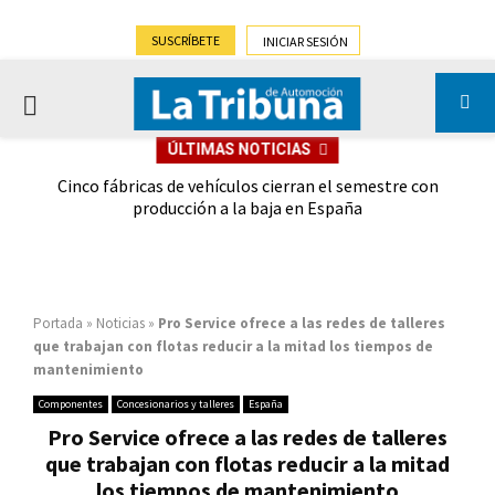
SUSCRÍBETE
INICIAR SESIÓN
PRIMARY
ÚLTIMAS NOTICIAS
MENU
 las
Cinco fábricas de vehículos cierran el semestre con
G
ión
producción a la baja en España
Portada
»
Noticias
»
Pro Service ofrece a las redes de talleres
que trabajan con flotas reducir a la mitad los tiempos de
mantenimiento
Componentes
Concesionarios y talleres
España
Pro Service ofrece a las redes de talleres
que trabajan con flotas reducir a la mitad
los tiempos de mantenimiento