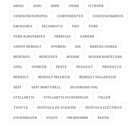
ANFAC
AUDI
BMW
CHINA
CITROËN
COMISIÓN EUROPEA
COMPONENTES
CONCESIONARIOS
EMISIONES
FACONAUTO
FIAT
FORD
FORD ALMUSSAFES
FÁBRICAS
GANVAM
GRUPO RENAULT
HYUNDAI
KIA
MARCAS CHINAS
MERCADO
MERCEDES
NISSAN
NISSAN BARCELONA
OPEL
OPINIÓN
PERTE
PEUGEOT
PRODUCTO
RENAULT
RENAULT PALENCIA
RENAULT VALLADOLID
SEAT
SEAT MARTORELL
SEGURIDAD VIAL
STELLANTIS
STELLANTIS FIGUERUELAS
TALLER
TOYOTA
VEHÍCULO DE OCASIÓN
VEHÍCULO ELÉCTRICO
VOLKSWAGEN
VOLVO
VW NAVARRA
ŠKODA