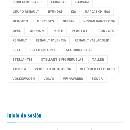
FORD ALMUSSAFES
FÁBRICAS
GANVAM
GRUPO RENAULT
HYUNDAI
KIA
MARCAS CHINAS
MERCADO
MERCEDES
NISSAN
NISSAN BARCELONA
OPEL
OPINIÓN
PERTE
PEUGEOT
PRODUCTO
RENAULT
RENAULT PALENCIA
RENAULT VALLADOLID
SEAT
SEAT MARTORELL
SEGURIDAD VIAL
STELLANTIS
STELLANTIS FIGUERUELAS
TALLER
TOYOTA
VEHÍCULO DE OCASIÓN
VEHÍCULO ELÉCTRICO
VOLKSWAGEN
VOLVO
VW NAVARRA
ŠKODA
Inicio de sesión