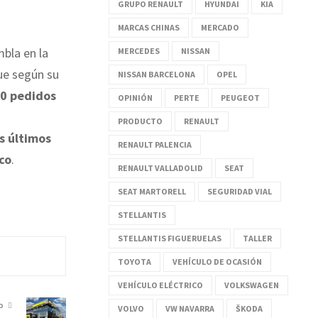
GRUPO RENAULT
HYUNDAI
KIA
MARCAS CHINAS
MERCADO
bla en la
MERCEDES
NISSAN
ue según su
NISSAN BARCELONA
OPEL
00 pedidos
OPINIÓN
PERTE
PEUGEOT
PRODUCTO
RENAULT
s últimos
RENAULT PALENCIA
co
.
RENAULT VALLADOLID
SEAT
SEAT MARTORELL
SEGURIDAD VIAL
STELLANTIS
STELLANTIS FIGUERUELAS
TALLER
TOYOTA
VEHÍCULO DE OCASIÓN
VEHÍCULO ELÉCTRICO
VOLKSWAGEN
O
VOLVO
VW NAVARRA
ŠKODA