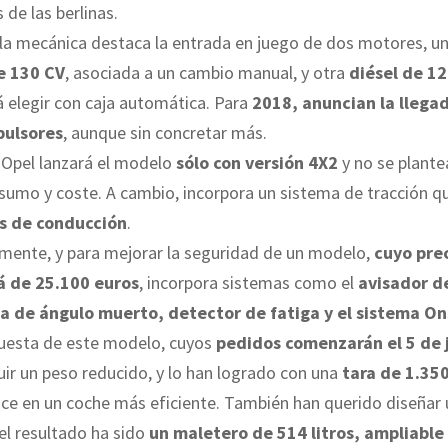
s de las berlinas.
 la mecánica destaca la entrada en juego de dos motores, u
e 130 CV
, asociada a un cambio manual, y otra
diésel de 12
 elegir con caja automática. Para
2018, anuncian la llega
pulsores
, aunque sin concretar más.
, Opel lanzará el modelo
sólo con versión 4X2
y no se plante
sumo y coste. A cambio, incorpora un sistema de tracción q
s de conducción
.
mente, y para mejorar la seguridad de un modelo,
cuyo pre
á de 25.100 euros
, incorpora sistemas como el
avisador d
rta de ángulo muerto, detector de fatiga y el sistema O
uesta de este modelo, cuyos
pedidos comenzarán el 5 de j
ir un peso reducido, y lo han logrado con una
tara de 1.350
uce en un coche más eficiente. También han querido diseñar
el resultado ha sido
un maletero de 514 litros, ampliable