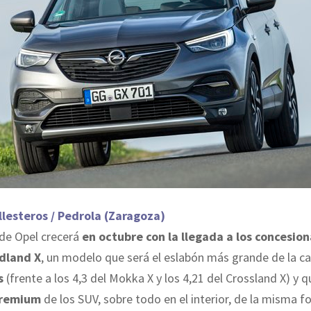
llesteros / Pedrola (Zaragoza)
 de Opel crecerá
en octubre con la llegada a los concesion
dland X
, un modelo que será el eslabón más grande de la c
s
(frente a los 4,3 del Mokka X y los 4,21 del Crossland X) y 
remium
de los SUV, sobre todo en el interior, de la misma f