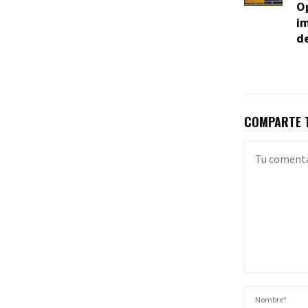
Op
im
d
COMPARTE T