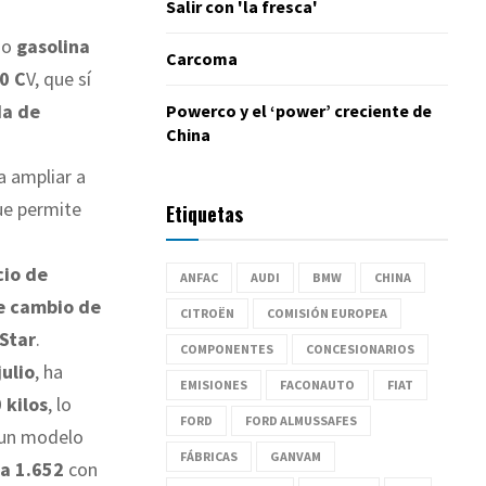
Salir con 'la fresca'
no
gasolina
Carcoma
0 C
V, que sí
da de
Powerco y el ‘power’ creciente de
China
a ampliar a
ue permite
Etiquetas
cio de
ANFAC
AUDI
BMW
CHINA
e cambio de
CITROËN
COMISIÓN EUROPEA
nStar
.
COMPONENTES
CONCESIONARIOS
ulio
, ha
EMISIONES
FACONAUTO
FIAT
 kilos
, lo
FORD
FORD ALMUSSAFES
 un modelo
FÁBRICAS
GANVAM
 a 1.652
con