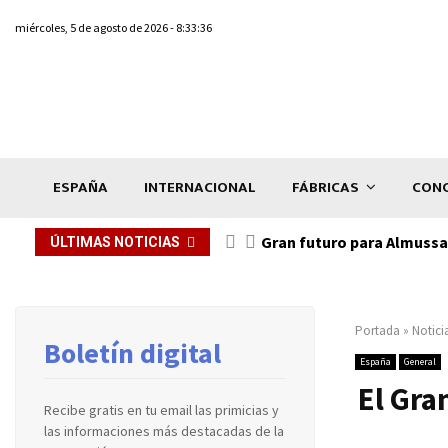
miércoles, 5 de agosto de 2026 - 8:33:36
ESPAÑA
INTERNACIONAL
FÁBRICAS
CONC
Gran futuro para Almussaf
ÚLTIMAS NOTICIAS
Portada
»
Notici
Boletín digital
España
General
El Gra
Recibe gratis en tu email las primicias y
las informaciones más destacadas de la