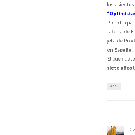
los asientos
“
Optimistas
Por otra pa
fábrica de F
jefa de Pro
en España
.
El buen dato
siete años 
OPEL