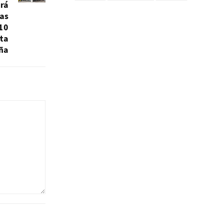
rá
ias
 10
ta
ña