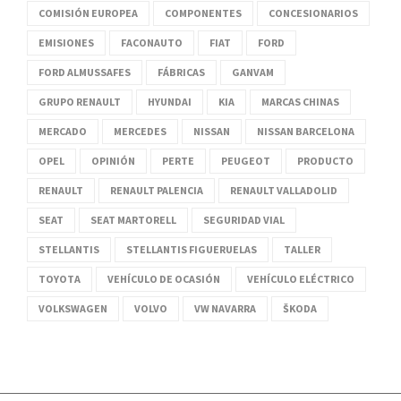
COMISIÓN EUROPEA
COMPONENTES
CONCESIONARIOS
EMISIONES
FACONAUTO
FIAT
FORD
FORD ALMUSSAFES
FÁBRICAS
GANVAM
GRUPO RENAULT
HYUNDAI
KIA
MARCAS CHINAS
MERCADO
MERCEDES
NISSAN
NISSAN BARCELONA
OPEL
OPINIÓN
PERTE
PEUGEOT
PRODUCTO
RENAULT
RENAULT PALENCIA
RENAULT VALLADOLID
SEAT
SEAT MARTORELL
SEGURIDAD VIAL
STELLANTIS
STELLANTIS FIGUERUELAS
TALLER
TOYOTA
VEHÍCULO DE OCASIÓN
VEHÍCULO ELÉCTRICO
VOLKSWAGEN
VOLVO
VW NAVARRA
ŠKODA