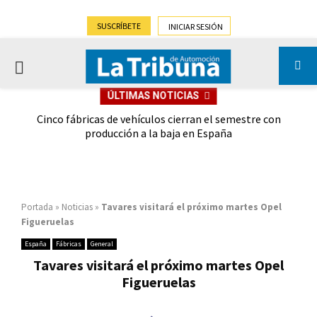
SUSCRÍBETE
INICIAR SESIÓN
PRIMARY
ÚLTIMAS NOTICIAS
MENU
 las
Cinco fábricas de vehículos cierran el semestre con
G
ión
producción a la baja en España
Portada
»
Noticias
»
Tavares visitará el próximo martes Opel
Figueruelas
España
Fábricas
General
Tavares visitará el próximo martes Opel
Figueruelas