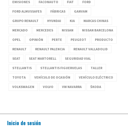
EMISIONES
FACONAUTO
FIAT
FORD
FORD ALMUSSAFES
FÁBRICAS
GANVAM
GRUPO RENAULT
HYUNDAI
KIA
MARCAS CHINAS
MERCADO
MERCEDES
NISSAN
NISSAN BARCELONA
OPEL
OPINIÓN
PERTE
PEUGEOT
PRODUCTO
RENAULT
RENAULT PALENCIA
RENAULT VALLADOLID
SEAT
SEAT MARTORELL
SEGURIDAD VIAL
STELLANTIS
STELLANTIS FIGUERUELAS
TALLER
TOYOTA
VEHÍCULO DE OCASIÓN
VEHÍCULO ELÉCTRICO
VOLKSWAGEN
VOLVO
VW NAVARRA
ŠKODA
Inicio de sesión