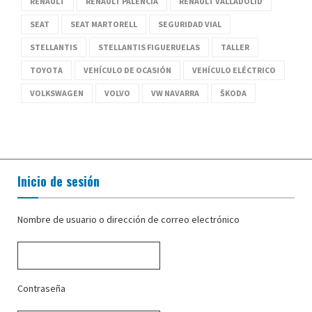
RENAULT
RENAULT PALENCIA
RENAULT VALLADOLID
SEAT
SEAT MARTORELL
SEGURIDAD VIAL
STELLANTIS
STELLANTIS FIGUERUELAS
TALLER
TOYOTA
VEHÍCULO DE OCASIÓN
VEHÍCULO ELÉCTRICO
VOLKSWAGEN
VOLVO
VW NAVARRA
ŠKODA
Inicio de sesión
Nombre de usuario o dirección de correo electrónico
Contraseña