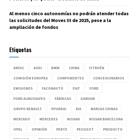
Al menos cinco autonomías no podrán atender todas
las solicitudes del Moves III de 2025, pese a la
ampliación de fondos
Etiquetas
ANFAC
AUDI
BMW
CHINA
CITROËN
COMISIÓN EUROPEA
COMPONENTES
CONCESIONARIOS
EMISIONES
FACONAUTO
FIAT
FORD
FORD ALMUSSAFES
FÁBRICAS
GANVAM
GRUPO RENAULT
HYUNDAI
KIA
MARCAS CHINAS
MERCADO
MERCEDES
NISSAN
NISSAN BARCELONA
OPEL
OPINIÓN
PERTE
PEUGEOT
PRODUCTO