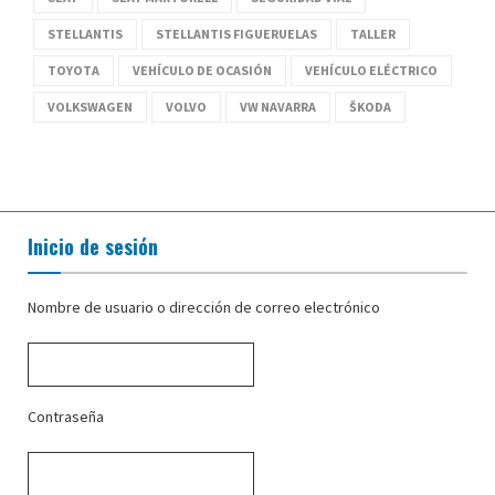
STELLANTIS
STELLANTIS FIGUERUELAS
TALLER
TOYOTA
VEHÍCULO DE OCASIÓN
VEHÍCULO ELÉCTRICO
VOLKSWAGEN
VOLVO
VW NAVARRA
ŠKODA
Inicio de sesión
Nombre de usuario o dirección de correo electrónico
Contraseña