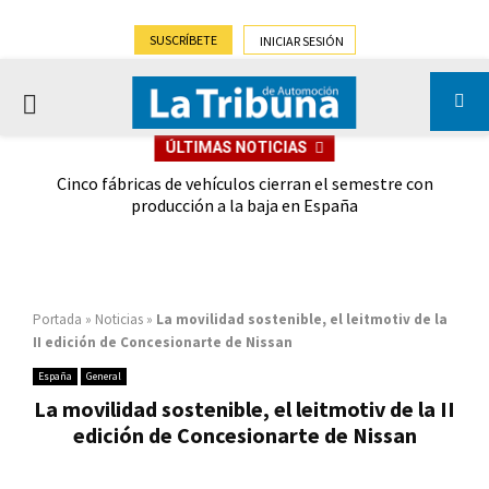
SUSCRÍBETE
INICIAR SESIÓN
PRIMARY
ÚLTIMAS NOTICIAS
MENU
 las
Cinco fábricas de vehículos cierran el semestre con
G
ión
producción a la baja en España
Portada
»
Noticias
»
La movilidad sostenible, el leitmotiv de la
II edición de Concesionarte de Nissan
España
General
La movilidad sostenible, el leitmotiv de la II
edición de Concesionarte de Nissan