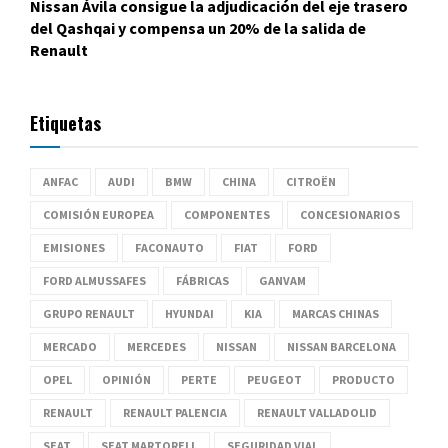
Nissan Ávila consigue la adjudicación del eje trasero
del Qashqai y compensa un 20% de la salida de
Renault
Etiquetas
ANFAC
AUDI
BMW
CHINA
CITROËN
COMISIÓN EUROPEA
COMPONENTES
CONCESIONARIOS
EMISIONES
FACONAUTO
FIAT
FORD
FORD ALMUSSAFES
FÁBRICAS
GANVAM
GRUPO RENAULT
HYUNDAI
KIA
MARCAS CHINAS
MERCADO
MERCEDES
NISSAN
NISSAN BARCELONA
OPEL
OPINIÓN
PERTE
PEUGEOT
PRODUCTO
RENAULT
RENAULT PALENCIA
RENAULT VALLADOLID
SEAT
SEAT MARTORELL
SEGURIDAD VIAL