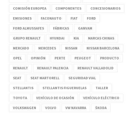
COMISIÓN EUROPEA
COMPONENTES
CONCESIONARIOS
EMISIONES
FACONAUTO
FIAT
FORD
FORD ALMUSSAFES
FÁBRICAS
GANVAM
GRUPO RENAULT
HYUNDAI
KIA
MARCAS CHINAS
MERCADO
MERCEDES
NISSAN
NISSAN BARCELONA
OPEL
OPINIÓN
PERTE
PEUGEOT
PRODUCTO
RENAULT
RENAULT PALENCIA
RENAULT VALLADOLID
SEAT
SEAT MARTORELL
SEGURIDAD VIAL
STELLANTIS
STELLANTIS FIGUERUELAS
TALLER
TOYOTA
VEHÍCULO DE OCASIÓN
VEHÍCULO ELÉCTRICO
VOLKSWAGEN
VOLVO
VW NAVARRA
ŠKODA