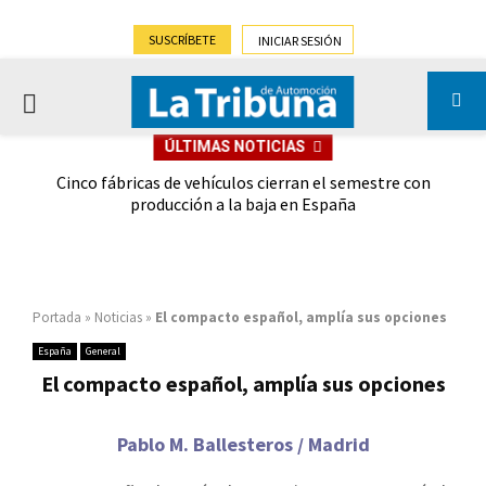
SUSCRÍBETE
INICIAR SESIÓN
PRIMARY
ÚLTIMAS NOTICIAS
MENU
 las
Cinco fábricas de vehículos cierran el semestre con
G
ión
producción a la baja en España
Portada
»
Noticias
»
El compacto español, amplía sus opciones
España
General
El compacto español, amplía sus opciones
Pablo M. Ballesteros / Madrid