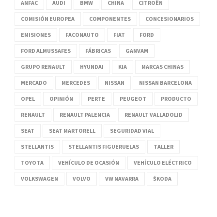
ANFAC
AUDI
BMW
CHINA
CITROËN
COMISIÓN EUROPEA
COMPONENTES
CONCESIONARIOS
EMISIONES
FACONAUTO
FIAT
FORD
FORD ALMUSSAFES
FÁBRICAS
GANVAM
GRUPO RENAULT
HYUNDAI
KIA
MARCAS CHINAS
MERCADO
MERCEDES
NISSAN
NISSAN BARCELONA
OPEL
OPINIÓN
PERTE
PEUGEOT
PRODUCTO
RENAULT
RENAULT PALENCIA
RENAULT VALLADOLID
SEAT
SEAT MARTORELL
SEGURIDAD VIAL
STELLANTIS
STELLANTIS FIGUERUELAS
TALLER
TOYOTA
VEHÍCULO DE OCASIÓN
VEHÍCULO ELÉCTRICO
VOLKSWAGEN
VOLVO
VW NAVARRA
ŠKODA