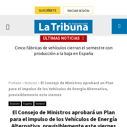
SUSCRÍBETE
INICIAR SESIÓN
PRIMARY
ÚLTIMAS NOTICIAS
MENU
 las
Cinco fábricas de vehículos cierran el semestre con
G
ión
producción a la baja en España
Portada
»
Noticias
»
El Consejo de Ministros aprobará un Plan
para el impulso de los Vehículos de Energía Alternativa,
previsiblemente este viernes
Ecoauto
España
General
El Consejo de Ministros aprobará un Plan
para el impulso de los Vehículos de Energía
Alternativa, previsiblemente este viernes