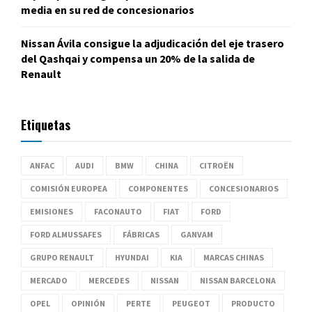
media en su red de concesionarios
Nissan Ávila consigue la adjudicación del eje trasero
del Qashqai y compensa un 20% de la salida de
Renault
Etiquetas
ANFAC
AUDI
BMW
CHINA
CITROËN
COMISIÓN EUROPEA
COMPONENTES
CONCESIONARIOS
EMISIONES
FACONAUTO
FIAT
FORD
FORD ALMUSSAFES
FÁBRICAS
GANVAM
GRUPO RENAULT
HYUNDAI
KIA
MARCAS CHINAS
MERCADO
MERCEDES
NISSAN
NISSAN BARCELONA
OPEL
OPINIÓN
PERTE
PEUGEOT
PRODUCTO