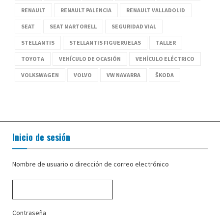
RENAULT
RENAULT PALENCIA
RENAULT VALLADOLID
SEAT
SEAT MARTORELL
SEGURIDAD VIAL
STELLANTIS
STELLANTIS FIGUERUELAS
TALLER
TOYOTA
VEHÍCULO DE OCASIÓN
VEHÍCULO ELÉCTRICO
VOLKSWAGEN
VOLVO
VW NAVARRA
ŠKODA
Inicio de sesión
Nombre de usuario o dirección de correo electrónico
Contraseña