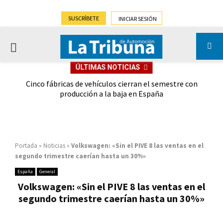
SUSCRÍBETE
INICIAR SESIÓN
PRIMARY
ÚLTIMAS NOTICIAS
MENU
 las
Cinco fábricas de vehículos cierran el semestre con
G
ión
producción a la baja en España
Portada
»
Noticias
»
Volkswagen: «Sin el PIVE 8 las ventas en el
segundo trimestre caerían hasta un 30%»
España
General
Volkswagen: «Sin el PIVE 8 las ventas en el
segundo trimestre caerían hasta un 30%»