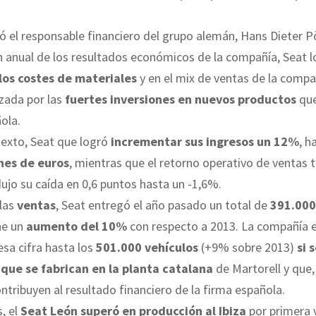
ó el responsable financiero del grupo alemán, Hans Dieter Pö
 anual de los resultados económicos de la compañía, Seat 
los costes de materiales
y en el mix de ventas de la compañ
izada por las
fuertes inversiones en nuevos productos
que
ola.
exto, Seat que logró
incrementar sus ingresos un 12%
, h
nes de euros
, mientras que el retorno operativo de ventas
ujo su caída en 0,6 puntos hasta un -1,6%.
 las
ventas
, Seat entregó el año pasado un total de
391.000
ne un
aumento del 10%
con respecto a 2013. La compañía 
sa cifra hasta los
501.000 vehículos
(+9% sobre 2013)
si 
 que se fabrican en la planta catalana
de Martorell y que,
ontribuyen al resultado financiero de la firma española.
, el
Seat León superó
en producción al Ibiza
por primera v