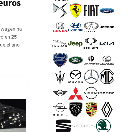
 euros
kswagen ha
vo en
25
ue el año