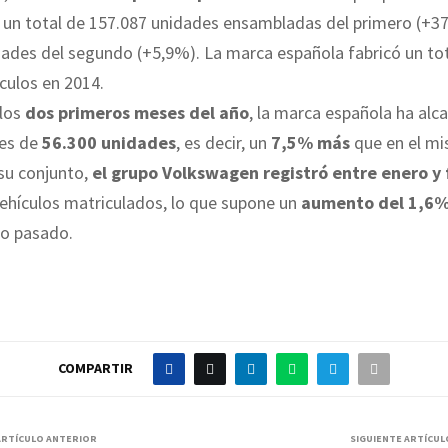
n un total de 157.087 unidades ensambladas del primero (+3
ades del segundo (+5,9%). La marca española fabricó un to
culos en 2014.
 los
dos primeros meses del año
, la marca española ha al
les de
56.300 unidades
, es decir, un
7,5% más
que en el m
su conjunto,
el grupo Volkswagen registró entre enero y
ehículos matriculados, lo que supone un
aumento del 1,6
ño pasado.
COMPARTIR
ARTÍCULO ANTERIOR
SIGUIENTE ARTÍCUL