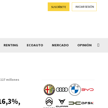
INICIAR SESIÓN
SUSCRÍBETE
RENTING
ECOAUTO
MERCADO
OPINIÓN
Goti
 127 millones
16,3%,