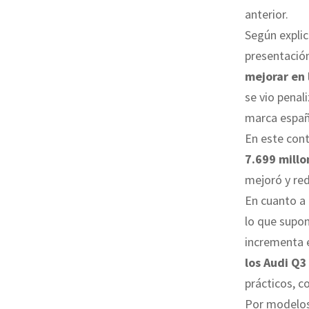
anterior.
Según explic
presentación
mejorar en 
se vio penal
marca españ
En este cont
7.699 millo
mejoró y red
En cuanto a
lo que supo
incrementa e
los Audi Q3
prácticos, c
Por modelos