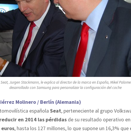
 Seat, Jurgen Stackmann, le explica al director de la marca en España, Mikel Palomer
desarrollado con Samsung para personalizar la configuración del coche
iérrez Molinero / Berlín (Alemania)
tomovilística española
Seat
, perteneciente al grupo Volks
reducir en 2014 las pérdidas
de su resultado operativo e
 euros
, hasta los 127 millones, lo que supone un 16,3% que 