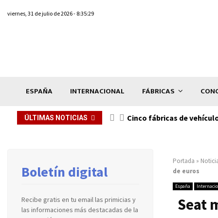
viernes, 31 de julio de 2026 - 8:35:29
ESPAÑA
INTERNACIONAL
FÁBRICAS
CONC
n de...
Cinco fábricas de vehícul
ÚLTIMAS NOTICIAS
Portada
»
Notici
Boletín digital
de euros
España
Internaci
Seat 
Recibe gratis en tu email las primicias y
las informaciones más destacadas de la