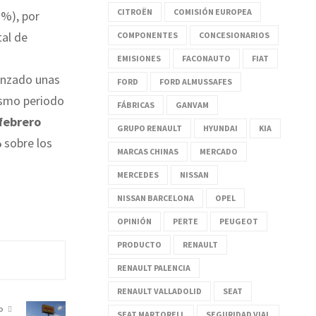
CITROËN
COMISIÓN EUROPEA
7%), por
tal de
COMPONENTES
CONCESIONARIOS
EMISIONES
FACONAUTO
FIAT
canzado unas
FORD
FORD ALMUSSAFES
ismo periodo
FÁBRICAS
GANVAM
 febrero
GRUPO RENAULT
HYUNDAI
KIA
%
sobre los
MARCAS CHINAS
MERCADO
MERCEDES
NISSAN
NISSAN BARCELONA
OPEL
OPINIÓN
PERTE
PEUGEOT
PRODUCTO
RENAULT
RENAULT PALENCIA
RENAULT VALLADOLID
SEAT
O
SEAT MARTORELL
SEGURIDAD VIAL