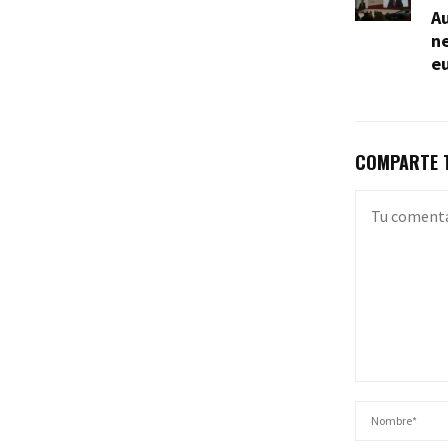
Au
ne
e
COMPARTE T