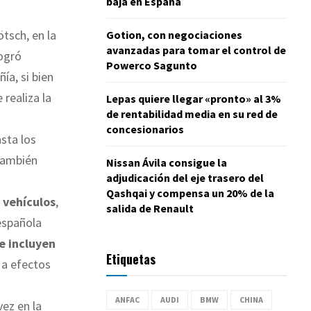
baja en España
tsch, en la
Gotion, con negociaciones
avanzadas para tomar el control de
logró
Powerco Sagunto
ía, si bien
 realiza la
Lepas quiere llegar «pronto» al 3%
de rentabilidad media en su red de
concesionarios
asta los
 también
Nissan Ávila consigue la
adjudicación del eje trasero del
Qashqai y compensa un 20% de la
 vehículos
,
salida de Renault
española
se incluyen
Etiquetas
 a efectos
ANFAC
AUDI
BMW
CHINA
ez en la