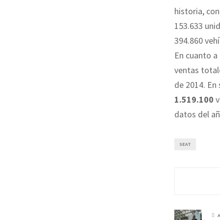
historia, co
153.633 unid
394.860 vehí
En cuanto a
ventas tota
de 2014. En 
1.519.100
v
datos del a
SEAT