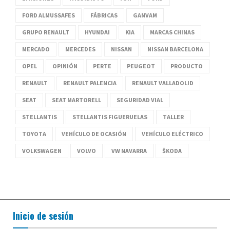
FORD ALMUSSAFES
FÁBRICAS
GANVAM
GRUPO RENAULT
HYUNDAI
KIA
MARCAS CHINAS
MERCADO
MERCEDES
NISSAN
NISSAN BARCELONA
OPEL
OPINIÓN
PERTE
PEUGEOT
PRODUCTO
RENAULT
RENAULT PALENCIA
RENAULT VALLADOLID
SEAT
SEAT MARTORELL
SEGURIDAD VIAL
STELLANTIS
STELLANTIS FIGUERUELAS
TALLER
TOYOTA
VEHÍCULO DE OCASIÓN
VEHÍCULO ELÉCTRICO
VOLKSWAGEN
VOLVO
VW NAVARRA
ŠKODA
Inicio de sesión