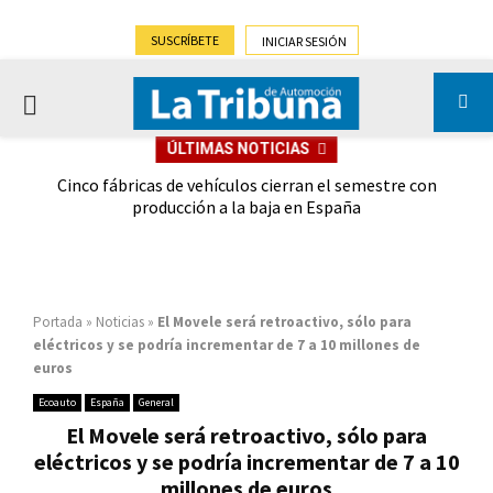
SUSCRÍBETE
INICIAR SESIÓN
PRIMARY
ÚLTIMAS NOTICIAS
MENU
 las
Cinco fábricas de vehículos cierran el semestre con
G
ión
producción a la baja en España
Portada
»
Noticias
»
El Movele será retroactivo, sólo para
eléctricos y se podría incrementar de 7 a 10 millones de
euros
Ecoauto
España
General
El Movele será retroactivo, sólo para
eléctricos y se podría incrementar de 7 a 10
millones de euros