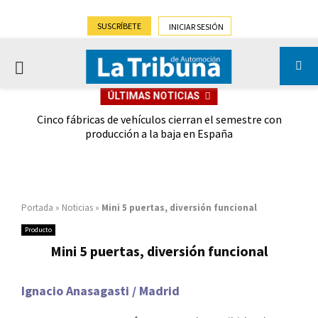
SUSCRÍBETE
INICIAR SESIÓN
PRIMARY
ÚLTIMAS NOTICIAS
MENU
 las
Cinco fábricas de vehículos cierran el semestre con
G
ión
producción a la baja en España
Portada
»
Noticias
»
Mini 5 puertas, diversión funcional
Producto
Mini 5 puertas, diversión funcional
Ignacio Anasagasti / Madrid