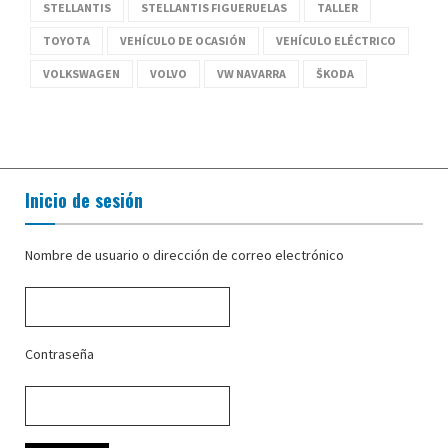
STELLANTIS
STELLANTIS FIGUERUELAS
TALLER
TOYOTA
VEHÍCULO DE OCASIÓN
VEHÍCULO ELÉCTRICO
VOLKSWAGEN
VOLVO
VW NAVARRA
ŠKODA
Inicio de sesión
Nombre de usuario o dirección de correo electrónico
Contraseña