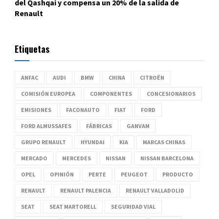
del Qashqai y compensa un 20% de la salida de
Renault
Etiquetas
ANFAC
AUDI
BMW
CHINA
CITROËN
COMISIÓN EUROPEA
COMPONENTES
CONCESIONARIOS
EMISIONES
FACONAUTO
FIAT
FORD
FORD ALMUSSAFES
FÁBRICAS
GANVAM
GRUPO RENAULT
HYUNDAI
KIA
MARCAS CHINAS
MERCADO
MERCEDES
NISSAN
NISSAN BARCELONA
OPEL
OPINIÓN
PERTE
PEUGEOT
PRODUCTO
RENAULT
RENAULT PALENCIA
RENAULT VALLADOLID
SEAT
SEAT MARTORELL
SEGURIDAD VIAL