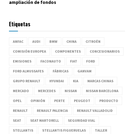
ampliación de fondos
Etiquetas
ANFAC
AUDI
BMW
CHINA
CITROËN
COMISIÓN EUROPEA
COMPONENTES
CONCESIONARIOS
EMISIONES
FACONAUTO
FIAT
FORD
FORD ALMUSSAFES
FÁBRICAS
GANVAM
GRUPO RENAULT
HYUNDAI
KIA
MARCAS CHINAS
MERCADO
MERCEDES
NISSAN
NISSAN BARCELONA
OPEL
OPINIÓN
PERTE
PEUGEOT
PRODUCTO
RENAULT
RENAULT PALENCIA
RENAULT VALLADOLID
SEAT
SEAT MARTORELL
SEGURIDAD VIAL
STELLANTIS
STELLANTIS FIGUERUELAS
TALLER