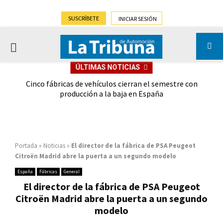
SUSCRÍBETE
INICIAR SESIÓN
PRIMARY
ÚLTIMAS NOTICIAS
MENU
 las
Cinco fábricas de vehículos cierran el semestre con
G
ión
producción a la baja en España
Portada
»
Noticias
»
El director de la fábrica de PSA Peugeot
Citroën Madrid abre la puerta a un segundo modelo
España
Fábricas
General
El director de la fábrica de PSA Peugeot
Citroën Madrid abre la puerta a un segundo
modelo