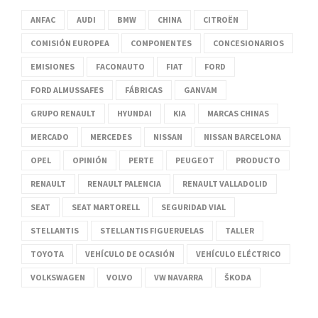
ANFAC
AUDI
BMW
CHINA
CITROËN
COMISIÓN EUROPEA
COMPONENTES
CONCESIONARIOS
EMISIONES
FACONAUTO
FIAT
FORD
FORD ALMUSSAFES
FÁBRICAS
GANVAM
GRUPO RENAULT
HYUNDAI
KIA
MARCAS CHINAS
MERCADO
MERCEDES
NISSAN
NISSAN BARCELONA
OPEL
OPINIÓN
PERTE
PEUGEOT
PRODUCTO
RENAULT
RENAULT PALENCIA
RENAULT VALLADOLID
SEAT
SEAT MARTORELL
SEGURIDAD VIAL
STELLANTIS
STELLANTIS FIGUERUELAS
TALLER
TOYOTA
VEHÍCULO DE OCASIÓN
VEHÍCULO ELÉCTRICO
VOLKSWAGEN
VOLVO
VW NAVARRA
ŠKODA