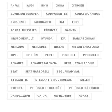
ANFAC
AUDI
BMW
CHINA
CITROËN
COMISIÓN EUROPEA
COMPONENTES
CONCESIONARIOS
EMISIONES
FACONAUTO
FIAT
FORD
FORD ALMUSSAFES
FÁBRICAS
GANVAM
GRUPO RENAULT
HYUNDAI
KIA
MARCAS CHINAS
MERCADO
MERCEDES
NISSAN
NISSAN BARCELONA
OPEL
OPINIÓN
PERTE
PEUGEOT
PRODUCTO
RENAULT
RENAULT PALENCIA
RENAULT VALLADOLID
SEAT
SEAT MARTORELL
SEGURIDAD VIAL
STELLANTIS
STELLANTIS FIGUERUELAS
TALLER
TOYOTA
VEHÍCULO DE OCASIÓN
VEHÍCULO ELÉCTRICO
VOLKSWAGEN
VOLVO
VW NAVARRA
ŠKODA