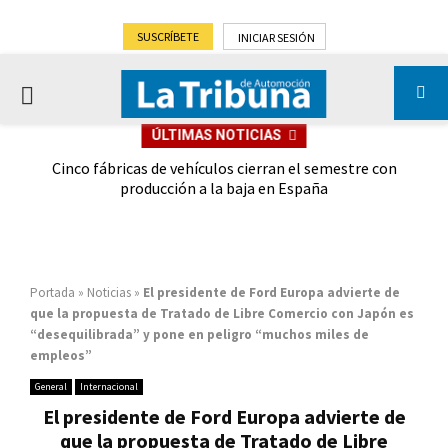
SUSCRÍBETE
INICIAR SESIÓN
PRIMARY
ÚLTIMAS NOTICIAS
MENU
 las
Cinco fábricas de vehículos cierran el semestre con
G
ión
producción a la baja en España
Portada
»
Noticias
»
El presidente de Ford Europa advierte de
que la propuesta de Tratado de Libre Comercio con Japón es
“desequilibrada” y pone en peligro “muchos miles de
empleos”
General
Internacional
El presidente de Ford Europa advierte de
que la propuesta de Tratado de Libre