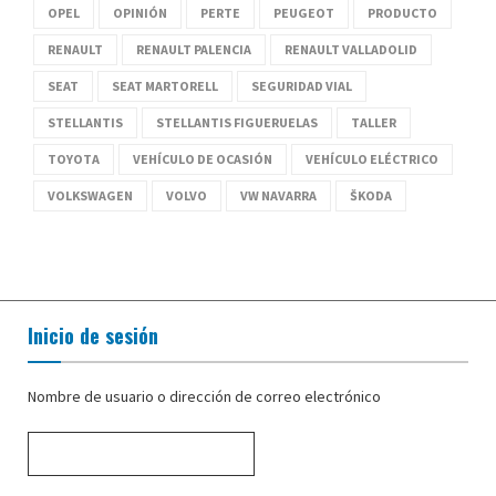
OPEL
OPINIÓN
PERTE
PEUGEOT
PRODUCTO
RENAULT
RENAULT PALENCIA
RENAULT VALLADOLID
SEAT
SEAT MARTORELL
SEGURIDAD VIAL
STELLANTIS
STELLANTIS FIGUERUELAS
TALLER
TOYOTA
VEHÍCULO DE OCASIÓN
VEHÍCULO ELÉCTRICO
VOLKSWAGEN
VOLVO
VW NAVARRA
ŠKODA
Inicio de sesión
Nombre de usuario o dirección de correo electrónico