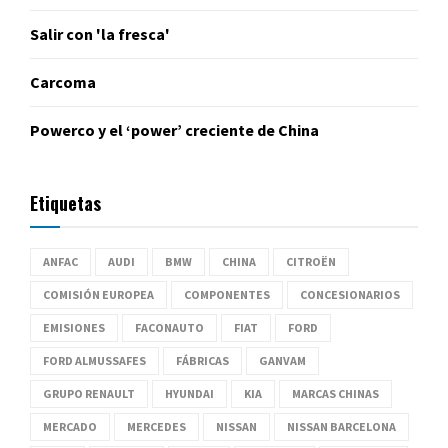
Salir con 'la fresca'
Carcoma
Powerco y el ‘power’ creciente de China
Etiquetas
ANFAC
AUDI
BMW
CHINA
CITROËN
COMISIÓN EUROPEA
COMPONENTES
CONCESIONARIOS
EMISIONES
FACONAUTO
FIAT
FORD
FORD ALMUSSAFES
FÁBRICAS
GANVAM
GRUPO RENAULT
HYUNDAI
KIA
MARCAS CHINAS
MERCADO
MERCEDES
NISSAN
NISSAN BARCELONA