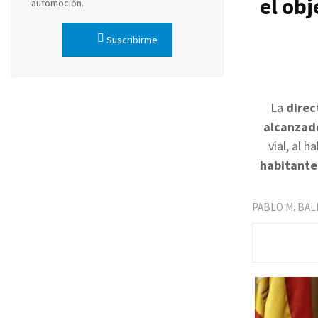
el obj
automoción.
Suscribirme
La
direc
alcanzado
vial, al 
habitante
PABLO M. BA