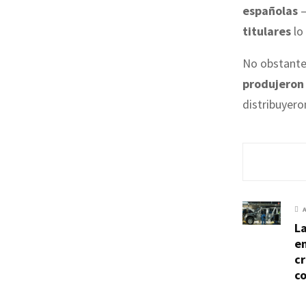
españolas
–
titulares
lo
No obstante
produjeron
distribuyero
La
en
cr
c