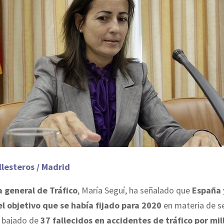
llesteros / Madrid
a general de Tráfico
, María Seguí, ha señalado que
España 
l objetivo que se había fijado para 2020
en materia de s
er bajado de
37 fallecidos en accidentes de tráfico por mil