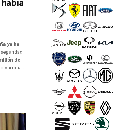
e había
ña ya ha
 seguridad
millón de
io nacional.