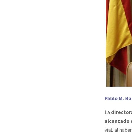
Pablo M. Ba
La
director
alcanzado e
vial, al hab