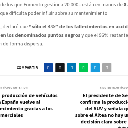
de los que Fomento gestiona 20.000– están en manos de
8
 que dificulta poder influir sobre su mantenimiento.
, declaró que
“sólo el 4%” de los fallecimientos en acci
 en los denominados puntos negros
y que el 96% restante
n de forma dispersa.
COMPARTIR
ARTÍCULO ANTERIOR
SIGUIENTE ARTÍCUL
 producción de vehículos
El presidente de S
 España vuelve al
confirma la producc
ecimiento gracias a los
del SUV y señala 
omerciales
sobre el Altea no hay 
decisión clara sobre