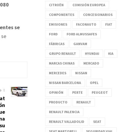
.080
CITROËN
COMISIÓN EUROPEA
COMPONENTES
CONCESIONARIOS
EMISIONES
FACONAUTO
FIAT
dentes se
FORD
FORD ALMUSSAFES
 se
FÁBRICAS
GANVAM
GRUPO RENAULT
HYUNDAI
KIA
MARCAS CHINAS
MERCADO
MERCEDES
NISSAN
NISSAN BARCELONA
OPEL
O
OPINIÓN
PERTE
PEUGEOT
eat
PRODUCTO
RENAULT
ión
que
RENAULT PALENCIA
una
RENAULT VALLADOLID
SEAT
 su
SEAT MARTORELL
SEGURIDAD VIAL