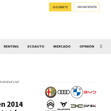
INICIAR SESIÓN
SUSCRÍBETE
RENTING
ECOAUTO
MERCADO
OPINIÓN
Goti
ralidad vial
en 2014