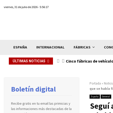
viernes, 31 de julio de 2026 - 5:56:17
ESPAÑA
INTERNACIONAL
FÁBRICAS
CONC
n de...
Cinco fábricas de vehícul
ÚLTIMAS NOTICIAS
Portada
»
Notici
Boletín digital
que se había f
España
General
Seguí 
Recibe gratis en tu email las primicias y
las informaciones más destacadas de la