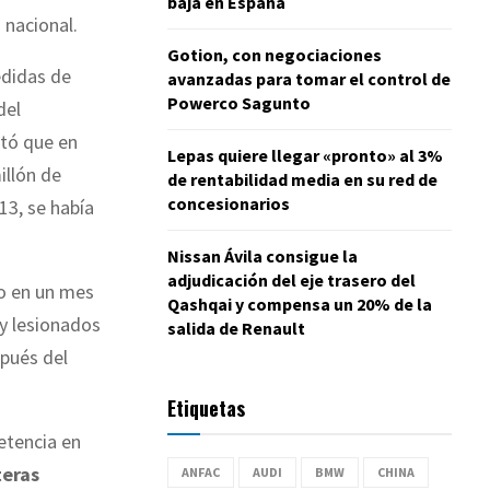
baja en España
 nacional.
Gotion, con negociaciones
edidas de
avanzadas para tomar el control de
Powerco Sagunto
del
stó que en
Lepas quiere llegar «pronto» al 3%
illón de
de rentabilidad media en su red de
concesionarios
13, se había
Nissan Ávila consigue la
adjudicación del eje trasero del
o en un mes
Qashqai y compensa un 20% de la
 y lesionados
salida de Renault
spués del
Etiquetas
etencia en
teras
ANFAC
AUDI
BMW
CHINA