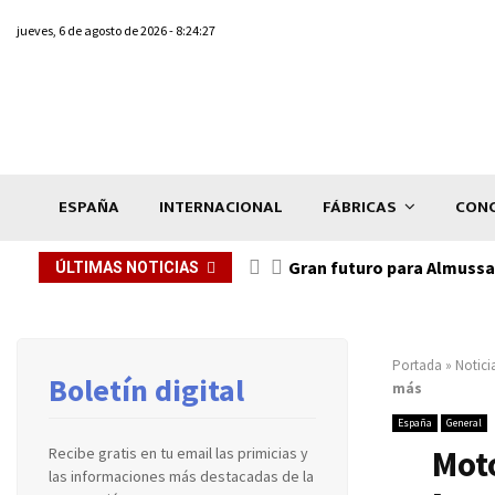
jueves, 6 de agosto de 2026 - 8:24:27
ESPAÑA
INTERNACIONAL
FÁBRICAS
CONC
Gran futuro para Almussaf
ÚLTIMAS NOTICIAS
Portada
»
Notici
Boletín digital
más
España
General
Mot
Recibe gratis en tu email las primicias y
las informaciones más destacadas de la