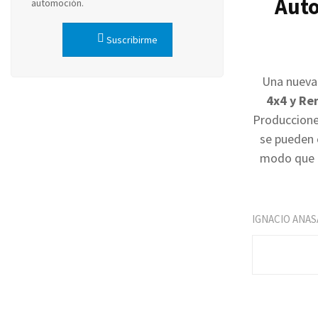
Auto
automoción.
Suscribirme
Una nueva 
4x4 y Re
Produccione
se pueden c
modo que p
IGNACIO ANAS