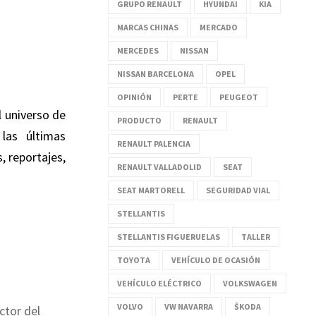
GRUPO RENAULT
HYUNDAI
KIA
MARCAS CHINAS
MERCADO
MERCEDES
NISSAN
NISSAN BARCELONA
OPEL
OPINIÓN
PERTE
PEUGEOT
l universo de
PRODUCTO
RENAULT
las últimas
RENAULT PALENCIA
, reportajes,
RENAULT VALLADOLID
SEAT
SEAT MARTORELL
SEGURIDAD VIAL
STELLANTIS
STELLANTIS FIGUERUELAS
TALLER
TOYOTA
VEHÍCULO DE OCASIÓN
VEHÍCULO ELÉCTRICO
VOLKSWAGEN
VOLVO
VW NAVARRA
ŠKODA
ector del