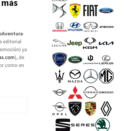
y más
oAventura
a editorial
tomoción) ya
as.com
), de
dor como en