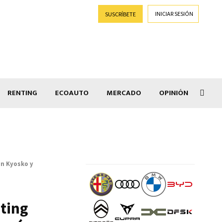
INICIAR SESIÓN
SUSCRÍBETE
RENTING
ECOAUTO
MERCADO
OPINIÓN
Salir
en Kyosko y
ting