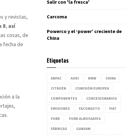
Salir con 'la fresca'
 y revistas,
Carcoma
s 8
,
así
Powerco y el ‘power’ creciente de
ras cosas, de
China
a fecha de
Etiquetas
ANFAC
AUDI
BMW
CHINA
CITROËN
COMISIÓN EUROPEA
ción a la
COMPONENTES
CONCESIONARIOS
rtajes,
EMISIONES
FACONAUTO
FIAT
cas.
FORD
FORD ALMUSSAFES
FÁBRICAS
GANVAM