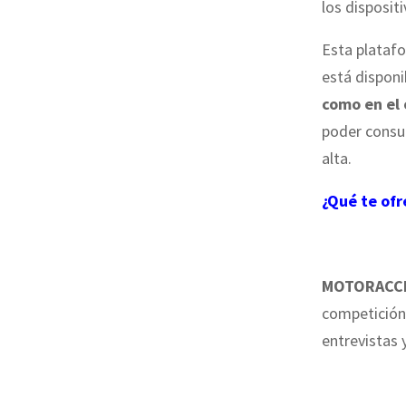
los disposit
Esta platafo
está disponi
como en el
poder consul
alta.
¿Qué te of
MOTORACC
competición.
entrevistas 