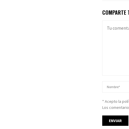
COMPARTE T
* Acepto la pol
Los comentario