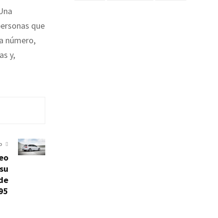
 Una
 personas que
da número,
as y,
O
eo
 su
de
95