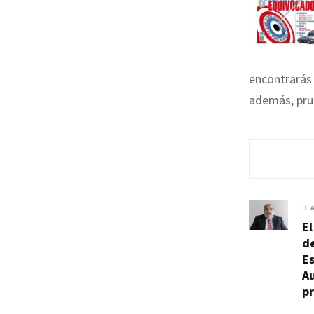
encontrarás 
además, pru
El
de
Es
A
p