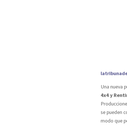
latribunad
Una nueva p
4x4 y Rent
Produccione
se pueden co
modo que po