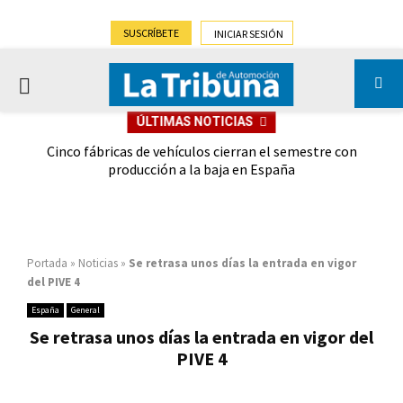
SUSCRÍBETE
INICIAR SESIÓN
PRIMARY
ÚLTIMAS NOTICIAS
MENU
 las
Cinco fábricas de vehículos cierran el semestre con
G
ión
producción a la baja en España
Portada
»
Noticias
»
Se retrasa unos días la entrada en vigor
del PIVE 4
España
General
Se retrasa unos días la entrada en vigor del
PIVE 4