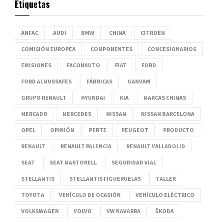
Etiquetas
ANFAC
AUDI
BMW
CHINA
CITROËN
COMISIÓN EUROPEA
COMPONENTES
CONCESIONARIOS
EMISIONES
FACONAUTO
FIAT
FORD
FORD ALMUSSAFES
FÁBRICAS
GANVAM
GRUPO RENAULT
HYUNDAI
KIA
MARCAS CHINAS
MERCADO
MERCEDES
NISSAN
NISSAN BARCELONA
OPEL
OPINIÓN
PERTE
PEUGEOT
PRODUCTO
RENAULT
RENAULT PALENCIA
RENAULT VALLADOLID
SEAT
SEAT MARTORELL
SEGURIDAD VIAL
STELLANTIS
STELLANTIS FIGUERUELAS
TALLER
TOYOTA
VEHÍCULO DE OCASIÓN
VEHÍCULO ELÉCTRICO
VOLKSWAGEN
VOLVO
VW NAVARRA
ŠKODA