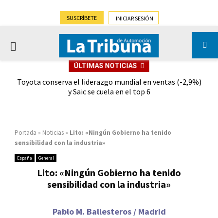
SUSCRÍBETE
INICIAR SESIÓN
PRIMARY
ÚLTIMAS NOTICIAS
MENU
dad
Toyota conserva el liderazgo mundial en ventas (-2,9%)
Gra
y Saic se cuela en el top 6
Portada
»
Noticias
»
Lito: «Ningún Gobierno ha tenido
sensibilidad con la industria»
España
General
Lito: «Ningún Gobierno ha tenido
sensibilidad con la industria»
Pablo M. Ballesteros / Madrid