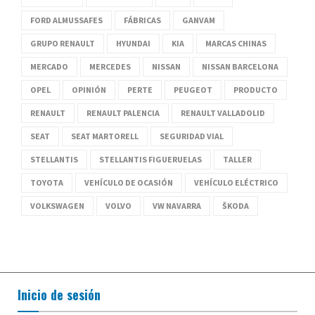
FORD ALMUSSAFES
FÁBRICAS
GANVAM
GRUPO RENAULT
HYUNDAI
KIA
MARCAS CHINAS
MERCADO
MERCEDES
NISSAN
NISSAN BARCELONA
OPEL
OPINIÓN
PERTE
PEUGEOT
PRODUCTO
RENAULT
RENAULT PALENCIA
RENAULT VALLADOLID
SEAT
SEAT MARTORELL
SEGURIDAD VIAL
STELLANTIS
STELLANTIS FIGUERUELAS
TALLER
TOYOTA
VEHÍCULO DE OCASIÓN
VEHÍCULO ELÉCTRICO
VOLKSWAGEN
VOLVO
VW NAVARRA
ŠKODA
Inicio de sesión