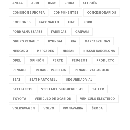
ANFAC
AUDI
BMW
CHINA
CITROËN
COMISIÓN EUROPEA
COMPONENTES
CONCESIONARIOS
EMISIONES
FACONAUTO
FIAT
FORD
FORD ALMUSSAFES
FÁBRICAS
GANVAM
GRUPO RENAULT
HYUNDAI
KIA
MARCAS CHINAS
MERCADO
MERCEDES
NISSAN
NISSAN BARCELONA
OPEL
OPINIÓN
PERTE
PEUGEOT
PRODUCTO
RENAULT
RENAULT PALENCIA
RENAULT VALLADOLID
SEAT
SEAT MARTORELL
SEGURIDAD VIAL
STELLANTIS
STELLANTIS FIGUERUELAS
TALLER
TOYOTA
VEHÍCULO DE OCASIÓN
VEHÍCULO ELÉCTRICO
VOLKSWAGEN
VOLVO
VW NAVARRA
ŠKODA