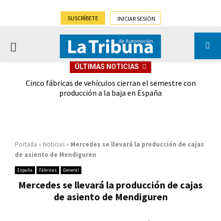
SUSCRÍBETE
INICIAR SESIÓN
PRIMARY
ÚLTIMAS NOTICIAS
MENU
 las
Cinco fábricas de vehículos cierran el semestre con
G
ión
producción a la baja en España
Portada
»
Noticias
»
Mercedes se llevará la producción de cajas
de asiento de Mendiguren
España
Fábricas
General
Mercedes se llevará la producción de cajas
de asiento de Mendiguren