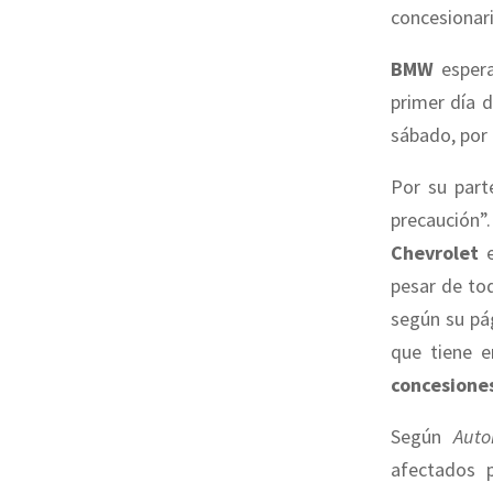
concesionari
BMW
espera
primer día d
sábado, por 
Por su part
precaución”.
Chevrolet
pesar de to
según su pá
que tiene e
concesione
Según
Auto
afectados 