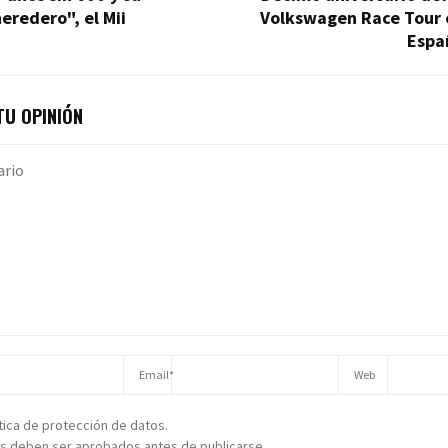
eredero", el Mii
Volkswagen Race Tour 
Espa
U OPINIÓN
ítica de protección de datos.
s deben ser aprobados antes de publicarse.