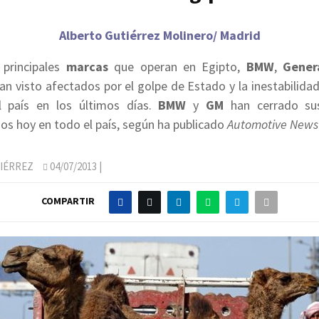
Alberto Gutiérrez Molinero/ Madrid
 principales
marcas
que operan en Egipto,
BMW
,
Gener
an visto afectados por el golpe de Estado y la inestabilidad
l país en los últimos días.
BMW
y
GM
han cerrado sus
os hoy en todo el país, según ha publicado
Automotive News
IÉRREZ
04/07/2013
|
COMPARTIR