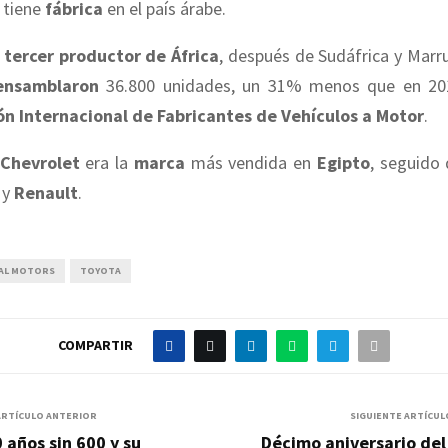
 tiene
fábrica
en el país árabe.
tercer productor de África
, después de Sudáfrica y Marr
ensamblaron
36.800 unidades, un 31% menos que en 201
n Internacional de Fabricantes de Vehículos a Motor
.
Chevrolet
era la
marca
más vendida en
Egipto
, seguido
y
Renault
.
AL MOTORS
TOYOTA
COMPARTIR
ARTÍCULO ANTERIOR
SIGUIENTE ARTÍCUL
 años sin 600 y su
Décimo aniversario del