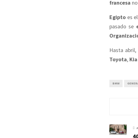
francesa
no
Egipto
es el
pasado se
Organizació
Hasta abril,
Toyota
,
Kia
BMW
GENER
40