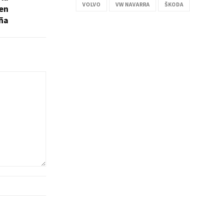
VOLVO
VW NAVARRA
ŠKODA
en
ña