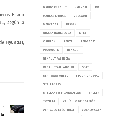
GRUPO RENAULT
HYUNDAI
KIA
uecos. El año
MARCAS CHINAS
MERCADO
1, según la
MERCEDES
NISSAN
NISSAN BARCELONA
OPEL
 de
Hyundai
,
OPINIÓN
PERTE
PEUGEOT
PRODUCTO
RENAULT
RENAULT PALENCIA
RENAULT VALLADOLID
SEAT
SEAT MARTORELL
SEGURIDAD VIAL
STELLANTIS
STELLANTIS FIGUERUELAS
TALLER
TOYOTA
VEHÍCULO DE OCASIÓN
O
VEHÍCULO ELÉCTRICO
VOLKSWAGEN
 la