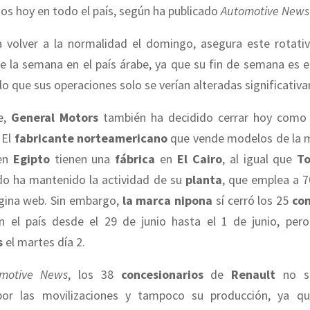
os hoy en todo el país, según ha publicado
Automotive News
 volver a la normalidad el domingo, asegura este rotativ
e la semana en el país árabe, ya que su fin de semana es el
lo que sus operaciones solo se verían alteradas significativ
e,
General Motors
también ha decidido cerrar hoy como
 El
fabricante norteamericano
que vende modelos de la 
en
Egipto
tienen una
fábrica
en
El Cairo
, al igual que
T
do ha mantenido la actividad de su
planta
, que emplea a 7
gina web. Sin embargo,
la marca nipona
sí cerró los 25
con
n el país desde el 29 de junio hasta el 1 de junio, pero
s
el martes día 2.
motive News
, los 38
concesionarios
de
Renault
no se
por las movilizaciones y tampoco su producción, ya q