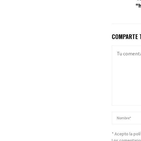
"h
COMPARTE T
* Acepto la pol
Los comentario