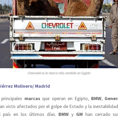
Chevrolet es la marca más vendida en Egipto
iérrez Molinero/ Madrid
 principales
marcas
que operan en Egipto,
BMW
,
Gener
an visto afectados por el golpe de Estado y la inestabilidad
l país en los últimos días.
BMW
y
GM
han cerrado sus