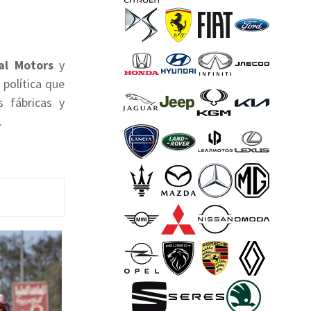
al Motors
y
 política que
 fábricas y
.