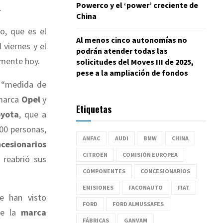
Powerco y el ‘power’ creciente de
.
China
o, que es el
Al menos cinco autonomías no
 viernes y el
podrán atender todas las
amente hoy.
solicitudes del Moves III de 2025,
pese a la ampliación de fondos
 “medida de
marca
Opel
y
Etiquetas
oyota
, que a
00 personas,
ANFAC
AUDI
BMW
CHINA
cesionarios
CITROËN
COMISIÓN EUROPEA
 reabrió sus
COMPONENTES
CONCESIONARIOS
EMISIONES
FACONAUTO
FIAT
 han visto
FORD
FORD ALMUSSAFES
ue la
marca
FÁBRICAS
GANVAM