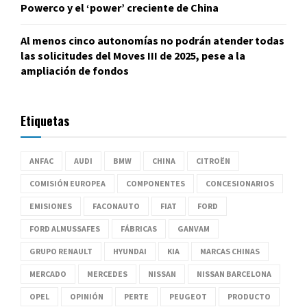
Powerco y el ‘power’ creciente de China
Al menos cinco autonomías no podrán atender todas
las solicitudes del Moves III de 2025, pese a la
ampliación de fondos
Etiquetas
ANFAC
AUDI
BMW
CHINA
CITROËN
COMISIÓN EUROPEA
COMPONENTES
CONCESIONARIOS
EMISIONES
FACONAUTO
FIAT
FORD
FORD ALMUSSAFES
FÁBRICAS
GANVAM
GRUPO RENAULT
HYUNDAI
KIA
MARCAS CHINAS
MERCADO
MERCEDES
NISSAN
NISSAN BARCELONA
OPEL
OPINIÓN
PERTE
PEUGEOT
PRODUCTO