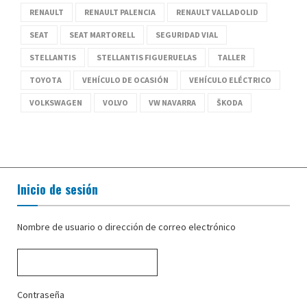
RENAULT
RENAULT PALENCIA
RENAULT VALLADOLID
SEAT
SEAT MARTORELL
SEGURIDAD VIAL
STELLANTIS
STELLANTIS FIGUERUELAS
TALLER
TOYOTA
VEHÍCULO DE OCASIÓN
VEHÍCULO ELÉCTRICO
VOLKSWAGEN
VOLVO
VW NAVARRA
ŠKODA
Inicio de sesión
Nombre de usuario o dirección de correo electrónico
Contraseña