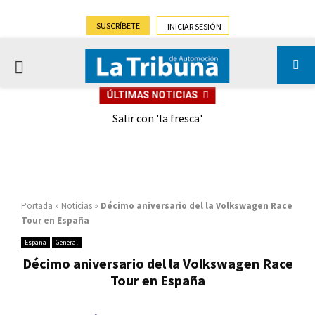
SUSCRÍBETE
INICIAR SESIÓN
PRIMARY
ÚLTIMAS NOTICIAS
MENU
eely
Salir con 'la fresca'
Portada
»
Noticias
»
Décimo aniversario del la Volkswagen Race
Tour en España
España
General
Décimo aniversario del la Volkswagen Race
Tour en España