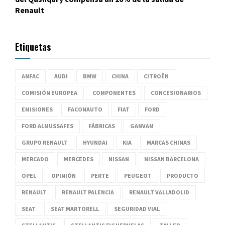
Renault
Etiquetas
ANFAC
AUDI
BMW
CHINA
CITROËN
COMISIÓN EUROPEA
COMPONENTES
CONCESIONARIOS
EMISIONES
FACONAUTO
FIAT
FORD
FORD ALMUSSAFES
FÁBRICAS
GANVAM
GRUPO RENAULT
HYUNDAI
KIA
MARCAS CHINAS
MERCADO
MERCEDES
NISSAN
NISSAN BARCELONA
OPEL
OPINIÓN
PERTE
PEUGEOT
PRODUCTO
RENAULT
RENAULT PALENCIA
RENAULT VALLADOLID
SEAT
SEAT MARTORELL
SEGURIDAD VIAL