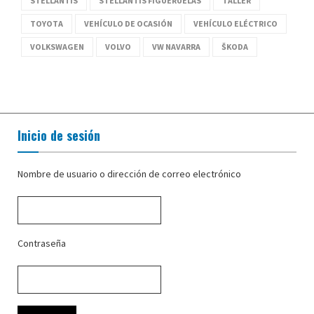
STELLANTIS
STELLANTIS FIGUERUELAS
TALLER
TOYOTA
VEHÍCULO DE OCASIÓN
VEHÍCULO ELÉCTRICO
VOLKSWAGEN
VOLVO
VW NAVARRA
ŠKODA
Inicio de sesión
Nombre de usuario o dirección de correo electrónico
Contraseña