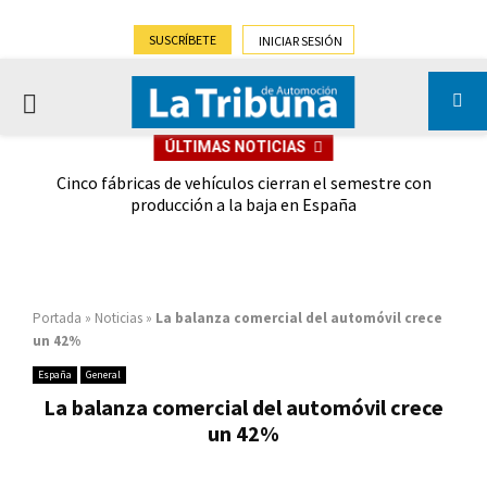
SUSCRÍBETE
INICIAR SESIÓN
PRIMARY
ÚLTIMAS NOTICIAS
MENU
 las
Cinco fábricas de vehículos cierran el semestre con
G
ión
producción a la baja en España
Portada
»
Noticias
»
La balanza comercial del automóvil crece
un 42%
España
General
La balanza comercial del automóvil crece
un 42%