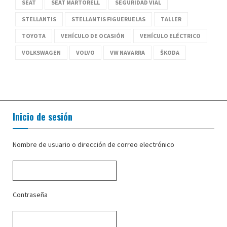
SEAT
SEAT MARTORELL
SEGURIDAD VIAL
STELLANTIS
STELLANTIS FIGUERUELAS
TALLER
TOYOTA
VEHÍCULO DE OCASIÓN
VEHÍCULO ELÉCTRICO
VOLKSWAGEN
VOLVO
VW NAVARRA
ŠKODA
Inicio de sesión
Nombre de usuario o dirección de correo electrónico
Contraseña