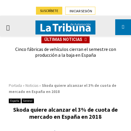
SUSCRÍBETE
INICIAR SESIÓN
PRIMARY
ÚLTIMAS NOTICIAS
MENU
 las
Cinco fábricas de vehículos cierran el semestre con
G
ión
producción a la baja en España
Portada
»
Noticias
»
Skoda quiere alcanzar el 3% de cuota de
mercado en España en 2018
España
General
Skoda quiere alcanzar el 3% de cuota de
mercado en España en 2018