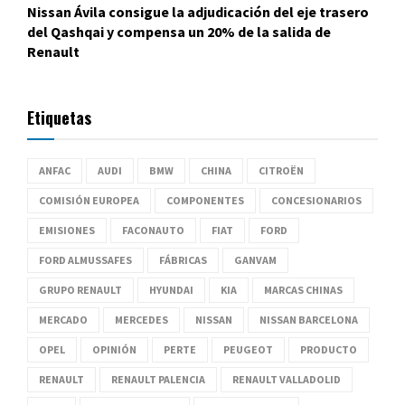
Nissan Ávila consigue la adjudicación del eje trasero
del Qashqai y compensa un 20% de la salida de
Renault
Etiquetas
ANFAC
AUDI
BMW
CHINA
CITROËN
COMISIÓN EUROPEA
COMPONENTES
CONCESIONARIOS
EMISIONES
FACONAUTO
FIAT
FORD
FORD ALMUSSAFES
FÁBRICAS
GANVAM
GRUPO RENAULT
HYUNDAI
KIA
MARCAS CHINAS
MERCADO
MERCEDES
NISSAN
NISSAN BARCELONA
OPEL
OPINIÓN
PERTE
PEUGEOT
PRODUCTO
RENAULT
RENAULT PALENCIA
RENAULT VALLADOLID