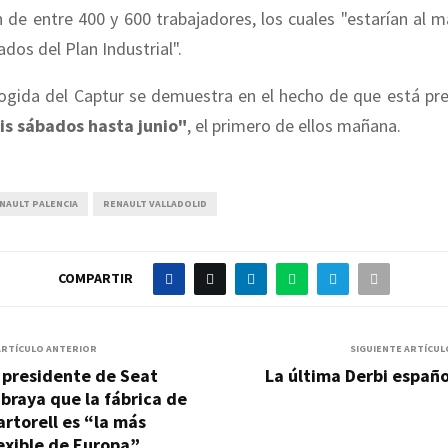
 de entre 400 y 600 trabajadores, los cuales "estarían al 
dos del Plan Industrial".
ogida del Captur se demuestra en el hecho de que está pre
is sábados hasta junio"
, el primero de ellos mañana.
NAULT PALENCIA
RENAULT VALLADOLID
COMPARTIR
ARTÍCULO ANTERIOR
SIGUIENTE ARTÍCUL
 presidente de Seat
La última Derbi españ
braya que la fábrica de
rtorell es “la más
exible de Europa”