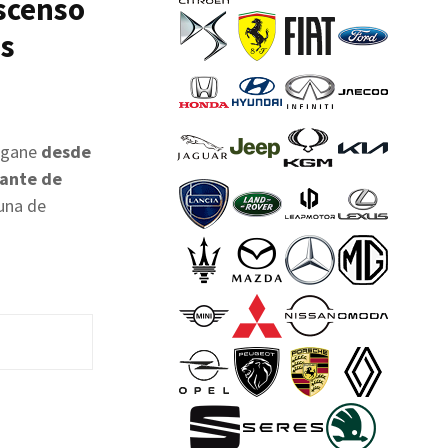
escenso
as
Mégane
desde
rante de
buna de