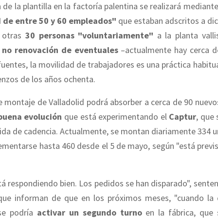
 de la plantilla en la factoría palentina se realizará mediant
d de entre 50 y 60 empleados"
que estaban adscritos a dic
e otras
30 personas "voluntariamente"
a la planta valli
a
no renovación de eventuales
–actualmente hay cerca d
uentes, la movilidad de trabajadores es una práctica habitu
nzos de los años ochenta.
de montaje de Valladolid podrá absorber a cerca de 90 nuev
buena evolución
que está experimentando el
Captur
, que
bida de cadencia. Actualmente, se montan diariamente 334 u
ementarse hasta 460 desde el 5 de mayo, según "está previ
tá respondiendo bien. Los pedidos se han disparado", sente
 que informan de que en los próximos meses, "cuando l
 se podría
activar un segundo turno
en la fábrica, que 