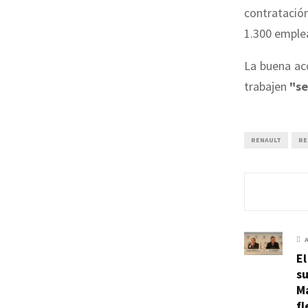
contratación
1.300 emplea
La buena ac
trabajen
"se
RENAULT
RE
El
su
Ma
fl