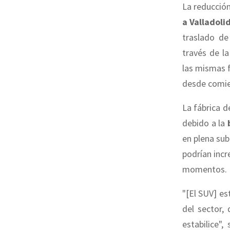
La reducción
a Valladoli
traslado d
través de l
las mismas f
desde comie
La fábrica 
debido a la
en plena su
podrían incr
momentos.
"[El SUV] es
del sector,
estabilice",