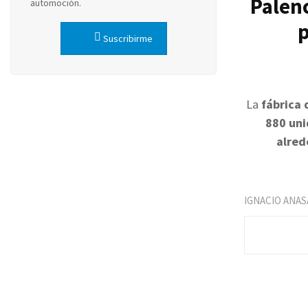
Palenc
automoción.
p
Suscribirme
La
fábrica 
880 uni
alred
IGNACIO ANAS