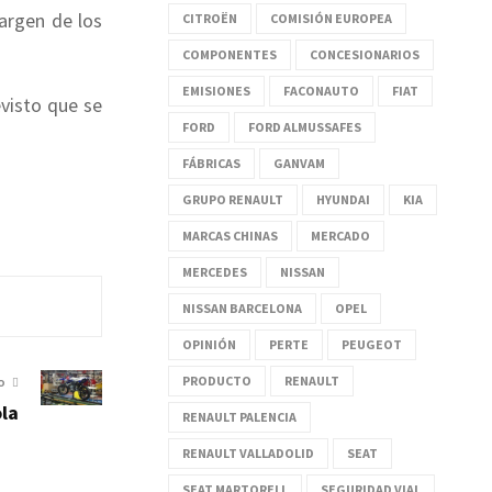
margen de los
CITROËN
COMISIÓN EUROPEA
COMPONENTES
CONCESIONARIOS
EMISIONES
FACONAUTO
FIAT
visto que se
FORD
FORD ALMUSSAFES
FÁBRICAS
GANVAM
GRUPO RENAULT
HYUNDAI
KIA
MARCAS CHINAS
MERCADO
MERCEDES
NISSAN
NISSAN BARCELONA
OPEL
OPINIÓN
PERTE
PEUGEOT
PRODUCTO
RENAULT
O
ola
RENAULT PALENCIA
RENAULT VALLADOLID
SEAT
SEAT MARTORELL
SEGURIDAD VIAL