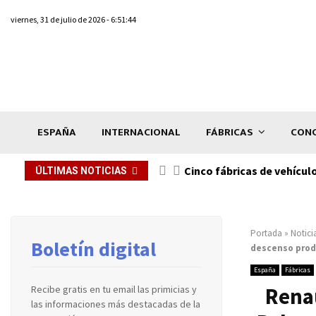
viernes, 31 de julio de 2026 - 6:51:44
ESPAÑA
INTERNACIONAL
FÁBRICAS
CONC
n de...
Cinco fábricas de vehícul
ÚLTIMAS NOTICIAS
Portada
»
Notici
Boletín digital
descenso produ
España
Fábricas
Renau
Recibe gratis en tu email las primicias y
las informaciones más destacadas de la