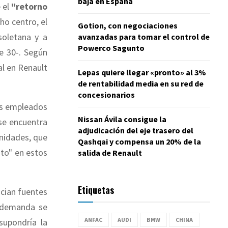
baja en España
e el
"retorno
ho centro, el
Gotion, con negociaciones
soletana y a
avanzadas para tomar el control de
Powerco Sagunto
e 30-. Según
al en Renault
Lepas quiere llegar «pronto» al 3%
de rentabilidad media en su red de
concesionarios
os empleados
Nissan Ávila consigue la
 se encuentra
adjudicación del eje trasero del
nidades, que
Qashqai y compensa un 20% de la
sto" en estos
salida de Renault
Etiquetas
ncian fuentes
a demanda se
ANFAC
AUDI
BMW
CHINA
supondría la