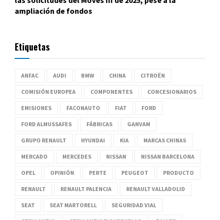
las solicitudes del Moves III de 2025, pese a la
ampliación de fondos
Etiquetas
ANFAC
AUDI
BMW
CHINA
CITROËN
COMISIÓN EUROPEA
COMPONENTES
CONCESIONARIOS
EMISIONES
FACONAUTO
FIAT
FORD
FORD ALMUSSAFES
FÁBRICAS
GANVAM
GRUPO RENAULT
HYUNDAI
KIA
MARCAS CHINAS
MERCADO
MERCEDES
NISSAN
NISSAN BARCELONA
OPEL
OPINIÓN
PERTE
PEUGEOT
PRODUCTO
RENAULT
RENAULT PALENCIA
RENAULT VALLADOLID
SEAT
SEAT MARTORELL
SEGURIDAD VIAL