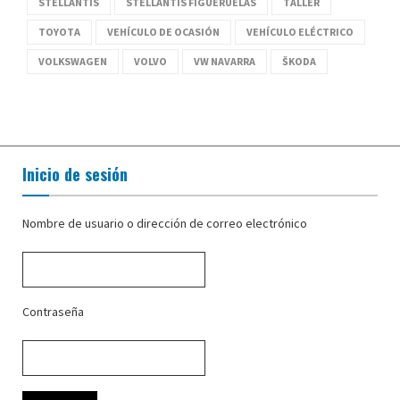
STELLANTIS
STELLANTIS FIGUERUELAS
TALLER
TOYOTA
VEHÍCULO DE OCASIÓN
VEHÍCULO ELÉCTRICO
VOLKSWAGEN
VOLVO
VW NAVARRA
ŠKODA
Inicio de sesión
Nombre de usuario o dirección de correo electrónico
Contraseña