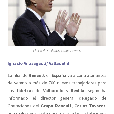
El CEO de Stellantis, Carlos Tavares.
Ignacio Anasagasti/ Valladolid
La filial de
Renault
en
España
va a contratar antes
de verano a más de 700 nuevos trabajadores para
sus
fábricas
de
Valladolid
y
Sevilla
, según ha
informado el director general delegado de
Operaciones del
Grupo Renault
,
Carlos Tavares
,
que realiza una visita desde ayer a las instalaciones