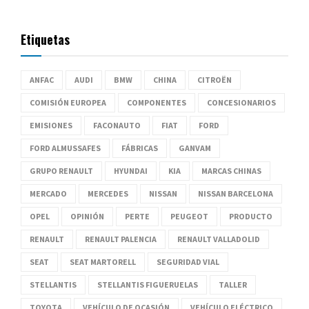
Etiquetas
ANFAC
AUDI
BMW
CHINA
CITROËN
COMISIÓN EUROPEA
COMPONENTES
CONCESIONARIOS
EMISIONES
FACONAUTO
FIAT
FORD
FORD ALMUSSAFES
FÁBRICAS
GANVAM
GRUPO RENAULT
HYUNDAI
KIA
MARCAS CHINAS
MERCADO
MERCEDES
NISSAN
NISSAN BARCELONA
OPEL
OPINIÓN
PERTE
PEUGEOT
PRODUCTO
RENAULT
RENAULT PALENCIA
RENAULT VALLADOLID
SEAT
SEAT MARTORELL
SEGURIDAD VIAL
STELLANTIS
STELLANTIS FIGUERUELAS
TALLER
TOYOTA
VEHÍCULO DE OCASIÓN
VEHÍCULO ELÉCTRICO