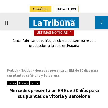
SUSCRÍBETE
INICIAR SESIÓN
PRIMARY
ÚLTIMAS NOTICIAS
MENU
 las
Cinco fábricas de vehículos cierran el semestre con
G
ión
producción a la baja en España
Portada
»
Noticias
»
Mercedes presenta un ERE de 30 días para
sus plantas de Vitoria y Barcelona
España
Fábricas
General
Mercedes presenta un ERE de 30 días para
sus plantas de Vitoria y Barcelona