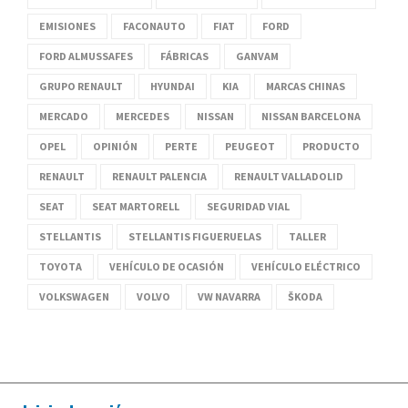
EMISIONES
FACONAUTO
FIAT
FORD
FORD ALMUSSAFES
FÁBRICAS
GANVAM
GRUPO RENAULT
HYUNDAI
KIA
MARCAS CHINAS
MERCADO
MERCEDES
NISSAN
NISSAN BARCELONA
OPEL
OPINIÓN
PERTE
PEUGEOT
PRODUCTO
RENAULT
RENAULT PALENCIA
RENAULT VALLADOLID
SEAT
SEAT MARTORELL
SEGURIDAD VIAL
STELLANTIS
STELLANTIS FIGUERUELAS
TALLER
TOYOTA
VEHÍCULO DE OCASIÓN
VEHÍCULO ELÉCTRICO
VOLKSWAGEN
VOLVO
VW NAVARRA
ŠKODA